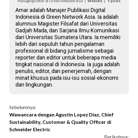
Managing Editor
at
Green Network Asia
|
Website
|
+ posts
Amar adalah Manajer Publikasi Digital
Indonesia di Green Network Asia. Ia adalah
alumnus Magister Filsafat dari Universitas
Gadjah Mada, dan Sarjana Ilmu Komunikasi
dari Universitas Sumatera Utara. Ia memiliki
lebih dari sepuluh tahun pengalaman
profesional di bidang jurnalisme sebagai
reporter dan editor untuk beberapa media
tingkat nasional di Indonesia. Ia juga adalah
penulis, editor, dan penerjemah, dengan
minat khusus pada isu-isu sosial-ekonomi
dan lingkungan.
Continue
Sebelumnya:
Wawancara dengan Agustin Lopez Diaz, Chief
Reading
Sustainability, Customer & Quality Officer di
Schneider Electric
Berikutnya: