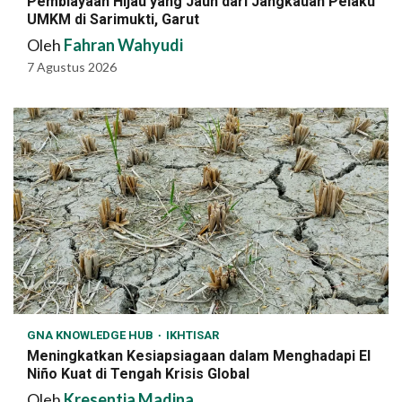
Pembiayaan Hijau yang Jauh dari Jangkauan Pelaku
UMKM di Sarimukti, Garut
Oleh
Fahran Wahyudi
7 Agustus 2026
GNA KNOWLEDGE HUB
IKHTISAR
Meningkatkan Kesiapsiagaan dalam Menghadapi El
Niño Kuat di Tengah Krisis Global
Oleh
Kresentia Madina