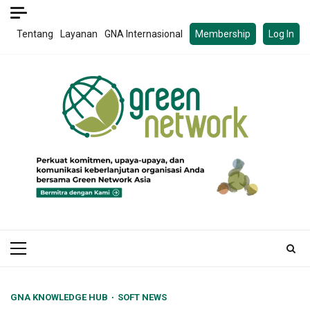
Skip
to
Tentang
Layanan
GNA Internasional
Membership
Log In
content
Primary
Menu
GNA KNOWLEDGE HUB
SOFT NEWS