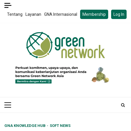
Skip
to
Tentang
Layanan
GNA Internasional
Membership
Log In
content
Primary
Menu
GNA KNOWLEDGE HUB
SOFT NEWS