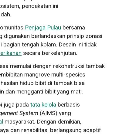
osistem, pendekatan ini
ndah.
 komunitas
Penjaga Pulau
bersama
digunakan berlandaskan prinsip zonasi
agian tengah kolam. Desain ini tidak
erikanan
secara berkelanjutan.
desa memulai dengan rekonstruksi tambak
pembibitan mangrove multi-spesies
asilan hidup bibit di tambak bisa
n dan mengganti bibit yang mati.
api juga pada
tata kelola
berbasis
agement System
(AIMS) yang
al
masyarakat. Dengan demikian,
ya dan rehabilitasi berlangsung adaptif