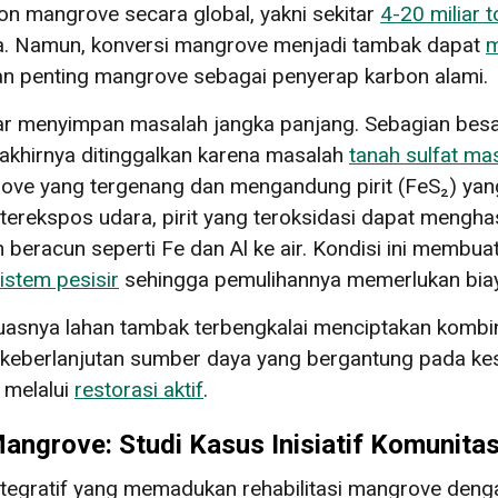
bon mangrove secara global, yakni sekitar
4-20 miliar 
nia. Namun, konversi mangrove menjadi tambak dapat
m
an penting mangrove sebagai penyerap karbon alami.
ntar menyimpan masalah jangka panjang. Sebagian besa
akhirnya ditinggalkan karena masalah
tanah sulfat ma
grove yang tergenang dan mengandung pirit (FeS₂) yan
erekspos udara, pirit yang teroksidasi dapat menghas
eracun seperti Fe dan Al ke air. Kondisi ini membuat
istem pesisir
sehingga pemulihannya memerlukan biay
uasnya lahan tambak terbengkalai menciptakan komb
keberlanjutan sumber daya yang bergantung pada kes
 melalui
restorasi aktif
.
Mangrove: Studi Kasus Inisiatif Komunita
egratif yang memadukan rehabilitasi mangrove deng