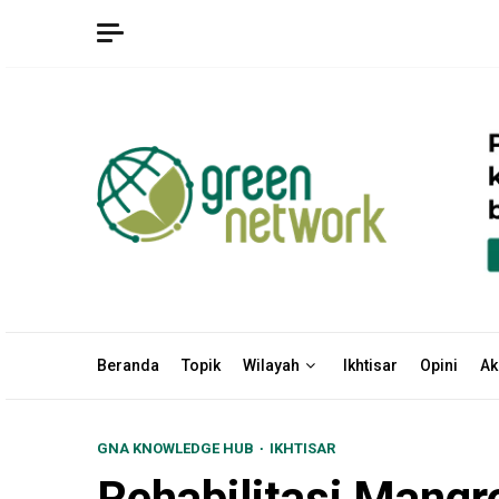
Skip
to
content
Beranda
Topik
Wilayah
Ikhtisar
Opini
Ak
GNA KNOWLEDGE HUB
IKHTISAR
Rehabilitasi Mang