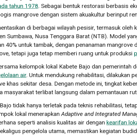
ada tahun 1978
. Sebagai bentuk restorasi berbasis ek
ogis mangrove dengan sistem akuakultur berinput re
entasikan di berbagai wilayah pesisir, termasuk oleh
en Sumbawa, Nusa Tenggara Barat (NTB). Model yang 
an 40% untuk tambak, dengan penanaman mangrove di b
ve, tetapi juga tetap memberi ruang untuk produksi
p
ersama kelompok lokal Kabete Bajo dan pemerintah 
elolaan air
. Untuk mendukung rehabilitasi, dilakukan 
khas sekitar desa. Dengan metode ini, tingkat keberh
a masyarakat terlibat langsung dalam pemantauan ruti
ajo tidak hanya terletak pada teknis rehabilitasi, tet
ompok lokal menerapkan
Adaptive and Integrated Man
ana seperti analisis kualitas air dengan
kearifan lok
ekaligus pengelola utama, memastikan kegiatan budida