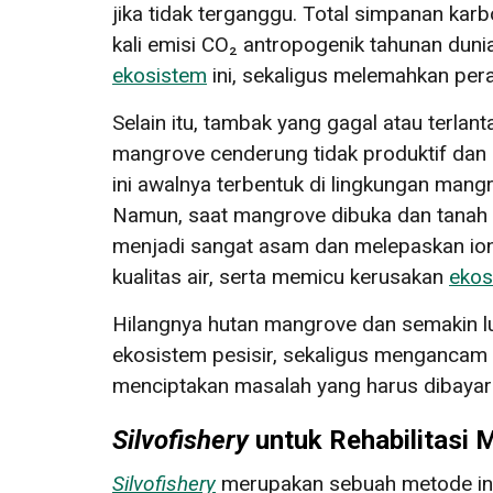
jika tidak terganggu. Total simpanan kar
kali emisi CO₂ antropogenik tahunan du
ekosistem
ini, sekaligus melemahkan per
Selain itu, tambak yang gagal atau terla
mangrove cenderung tidak produktif dan 
ini awalnya terbentuk di lingkungan man
Namun, saat mangrove dibuka dan tanah t
menjadi sangat asam dan melepaskan ion b
kualitas air, serta memicu kerusakan
ekos
Hilangnya hutan mangrove dan semakin l
ekosistem pesisir, sekaligus mengancam 
menciptakan masalah yang harus dibayar
Silvofishery
untuk Rehabilitasi 
Silvofishery
merupakan sebuah metode int