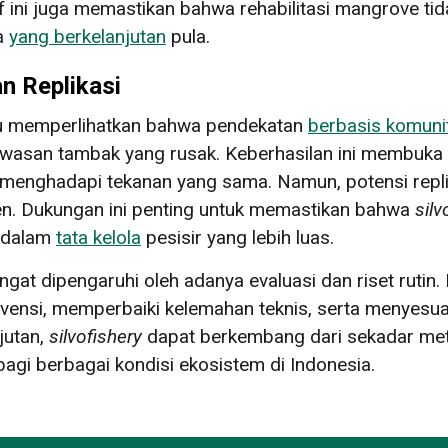
if ini juga memastikan bahwa rehabilitasi mangrove tida
a
yang berkelanjutan
pula.
n Replikasi
u memperlihatkan bahwa pendekatan
berbasis komuni
awasan tambak yang rusak. Keberhasilan ini membuka
g menghadapi tekanan yang sama. Namun, potensi replik
ten. Dukungan ini penting untuk memastikan bahwa
silv
si dalam
tata kelola
pesisir yang lebih luas.
angat dipengaruhi oleh adanya evaluasi dan riset ruti
tervensi, memperbaiki kelemahan teknis, serta menyesu
jutan,
silvofishery
dapat berkembang dari sekadar meto
bagi berbagai kondisi ekosistem di Indonesia.