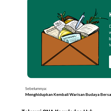
D
w
b
t
Continue
Sebelumnya:
Menghidupkan Kembali Warisan Budaya Bersa
Reading