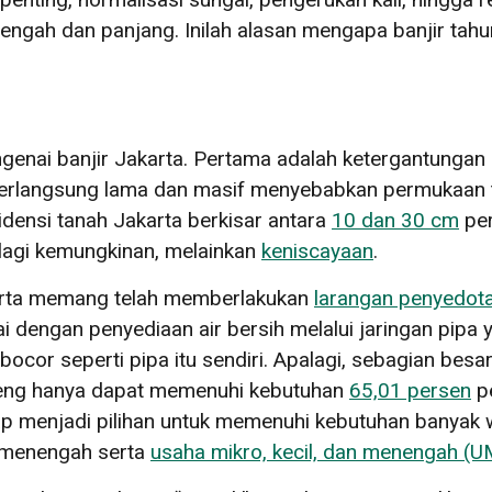
ngah dan panjang. Inilah alasan mengapa banjir tahun
ngenai banjir Jakarta. Pertama adalah ketergantung
 berlangsung lama dan masif menyebabkan permukaan 
densi tanah Jakarta berkisar antara
10 dan 30 cm
per
 lagi kemungkinan, melainkan
keniscayaan
.
arta memang telah memberlakukan
larangan penyedota
ai dengan penyediaan air bersih melalui jaringan pipa 
 bocor seperti pipa itu sendiri. Apalagi, sebagian bes
 ledeng hanya dapat memenuhi kebutuhan
65,01 persen
pe
ap menjadi pilihan untuk memenuhi kebutuhan banyak 
 menengah serta
usaha mikro, kecil, dan menengah (