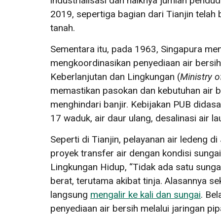
industrialisasi dan naiknya jumlah pendu
2019, sepertiga bagian dari Tianjin tel
tanah.
Sementara itu, pada 1963, Singapura mend
mengkoordinasikan penyediaan air bersih
Keberlanjutan dan Lingkungan (
Ministry o
memastikan pasokan dan kebutuhan air be
menghindari banjir. Kebijakan PUB didasa
17 waduk, air daur ulang, desalinasi air l
Seperti di Tianjin, pelayanan air ledeng
proyek transfer air dengan kondisi sunga
Lingkungan Hidup, “Tidak ada satu sungai
berat, terutama akibat tinja. Alasannya se
langsung
mengalir ke kali dan sungai
. Be
penyediaan air bersih melalui jaringan pip