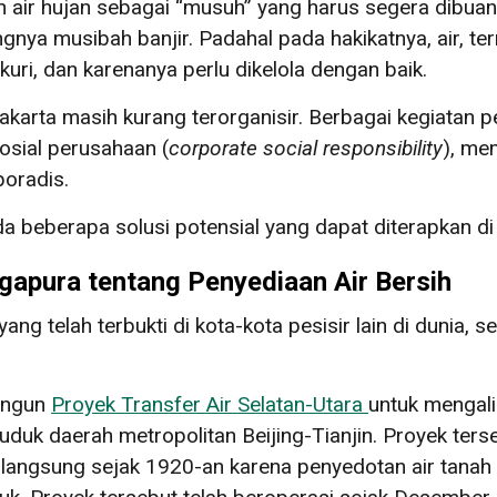
 air hujan sebagai “musuh” yang harus segera dibuang
gnya musibah banjir. Padahal pada hakikatnya, air, te
uri, dan karenanya perlu dikelola dengan baik.
akarta masih kurang terorganisir. Berbagai kegiata
osial perusahaan (
corporate social responsibility
), me
poradis.
a beberapa solusi potensial yang dapat diterapkan di
ngapura tentang Penyediaan Air Bersih
yang telah terbukti di kota-kota pesisir lain di dunia, 
angun
Proyek Transfer Air Selatan-Utara
untuk mengali
uduk daerah metropolitan Beijing-Tianjin. Proyek ter
erlangsung sejak 1920-an karena penyedotan air tanah