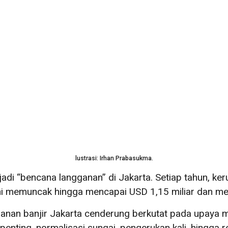
lustrasi: Irhan Prabasukma.
adi “bencana langganan” di Jakarta. Setiap tahun, ker
ini memuncak hingga mencapai USD 1,15 miliar dan me
anan banjir Jakarta cenderung berkutat pada upaya 
penting, normalisasi sungai, pengerukan kali, hingga