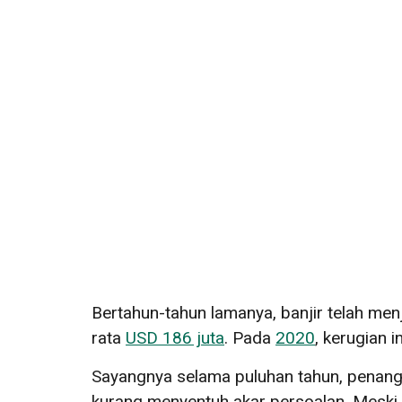
Bertahun-tahun lamanya, banjir telah menj
rata
USD 186 juta
. Pada
2020
, kerugian 
Sayangnya selama puluhan tahun, penang
kurang menyentuh akar persoalan. Meski 