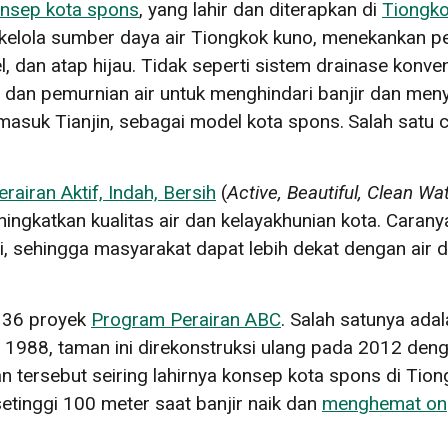
nsep kota spons
, yang lahir dan diterapkan di
Tiongk
ata kelola sumber daya air Tiongkok kuno, menekankan
dan atap hijau. Tidak seperti sistem drainase konven
dan pemurnian air untuk menghindari banjir dan meny
masuk Tianjin, sebagai model kota spons.
Salah satu 
airan Aktif, Indah, Bersih
(
Active, Beautiful, Clean 
ningkatkan kualitas air dan kelayakhunian kota. Caran
, sehingga masyarakat dapat lebih dekat dengan air 
n 36 proyek
Program Perairan ABC
. Salah satunya ada
 1988, taman ini direkonstruksi ulang pada 2012 de
n tersebut seiring lahirnya konsep kota spons di Tio
etinggi 100 meter saat banjir naik dan
menghemat ong