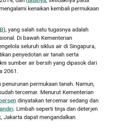
r 2014, dan
hasilnya
, setidaknya pada
u mengalami kenaikan kembali permukaan
B
), yang salah satu tugasnya adalah
sional. Di bawah Kementerian
gelola seluruh siklus air di Singapura,
ikan penyedotan air tanah serta
akni sumber air bersih yang dipasok dari
da 2061.
dan penurunan permukaan tanah. Namun,
g sudah tercemar. Menurut Kementerian
persen
dinyatakan tercemar sedang dan
andiri
. Limbah seperti tinja dan deterjen
kok, Jakarta dapat mengandalkan