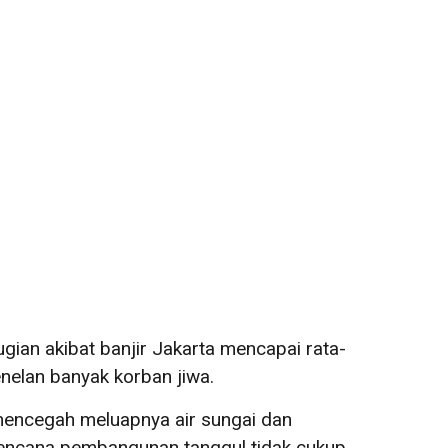
ugian akibat banjir Jakarta mencapai rata-
nelan banyak korban jiwa.
mencegah meluapnya air sungai dan
 rencana pembangunan tanggul tidak cukup