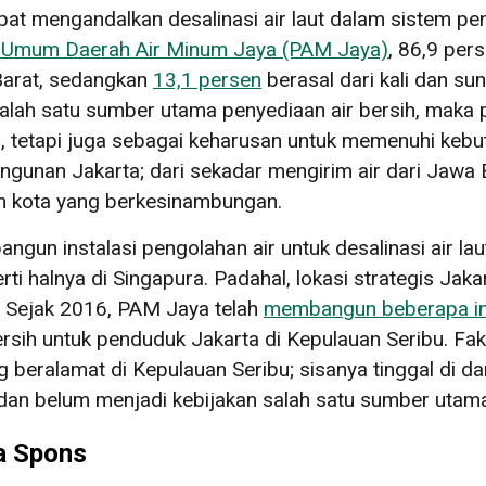
pat mengandalkan desalinasi air laut dalam sistem pen
n Umum Daerah Air Minum Jaya (PAM Jaya)
, 86,9 per
 Barat, sedangkan
13,1 persen
berasal dari kali dan s
lah satu sumber utama penyediaan air bersih, maka
 tetapi juga sebagai keharusan untuk memenuhi kebutu
nan Jakarta; dari sekadar mengirim air dari Jawa B
am kota yang berkesinambungan.
gun instalasi pengolahan air untuk desalinasi air laut
ti halnya di Singapura. Padahal, lokasi strategis Jak
 Sejak 2016, ​​PAM Jaya telah
membangun beberapa in
ersih untuk penduduk Jakarta di Kepulauan Seribu. Fa
eralamat di Kepulauan Seribu; sisanya tinggal di darat
an belum menjadi kebijakan salah satu sumber utama 
a Spons