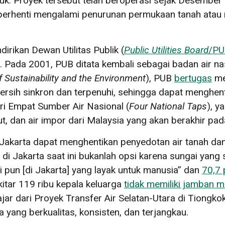
duk. Proyek tersebut telah beroperasi sejak Desembe
ah berhenti mengalami penurunan permukaan tanah ata
irikan Dewan Utilitas Publik (
Public Utilities Board
/PU
. Pada 2001, PUB ditata kembali sebagai badan air na
f Sustainability and the Environment
), PUB
bertugas
men
rsih sinkron dan terpenuhi, sehingga dapat menghent
ri Empat Sumber Air Nasional (
Four National Taps
), y
aut, dan air impor dari Malaysia yang akan berakhir pa
 di Jakarta dapat menghentikan penyedotan air tanah 
i di Jakarta saat ini bukanlah opsi karena sungai yan
 pun [di Jakarta] yang layak untuk manusia” dan
70,7 
kitar 119 ribu kepala keluarga
tidak memiliki jamban m
lajar dari Proyek Transfer Air Selatan-Utara di Tiong
a yang berkualitas, konsisten, dan terjangkau.