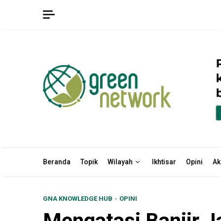
Skip
to
content
Beranda
Topik
Wilayah
Ikhtisar
Opini
Ak
GNA KNOWLEDGE HUB
OPINI
Mengatasi Banjir J