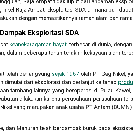
nggulan, Raja Ampat tidak luput dari ancaman eksplo
g nikel Raja Ampat, eksploitasi SDA di mana pun da
dilakukan dengan memastikannya ramah alam dan ramah
 Dampak Eksploitasi SDA
usat
keanekaragaman hayati
terbesar di dunia, dengan
un, dalam beberapa tahun terakhir kekayaan alam ters
pat telah berlangsung
sejak 1967
oleh PT Gag Nikel, y
n dimulai dari eksplorasi dan berlanjut ke tahap
produ
an tambang lainnya yang beroperasi di Pulau Kawei, 
butan dilakukan karena perusahaan-perusahaan terse
Nikel yang merupakan anak usaha PT Antam (BUMN) te
awe, dan Manuran telah berdampak buruk pada ekosiste