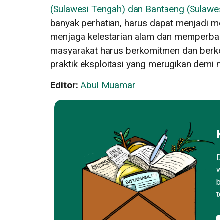
(Sulawesi Tengah) dan Bantaeng (Sulawes
banyak perhatian, harus dapat menjadi 
menjaga kelestarian alam dan memperbaiki
masyarakat harus berkomitmen dan berko
praktik eksploitasi yang merugikan demi
Editor:
Abul Muamar
D
w
b
t