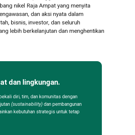
bang nikel Raja Ampat yang menyita
engawasan, dan aksi nyata dalam
h, bisnis, investor, dan seluruh
ng lebih berkelanjutan dan menghentikan
at dan lingkungan.
ekali diri, tim, dan komunitas dengan
njutan
(sustainability)
dan pembangunan
ainkan kebutuhan strategis untuk tetap