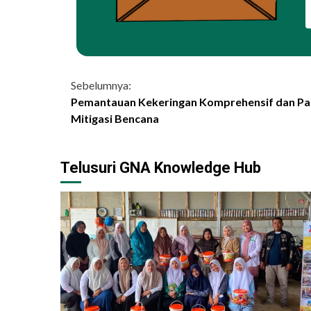
Continue
Sebelumnya:
Pemantauan Kekeringan Komprehensif dan Part
Reading
Mitigasi Bencana
Telusuri GNA Knowledge Hub