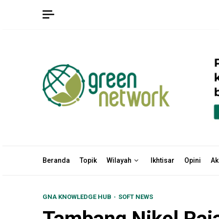
Skip
to
content
Beranda
Topik
Wilayah
Ikhtisar
Opini
Ak
GNA KNOWLEDGE HUB
SOFT NEWS
Tambang Nikel Raj