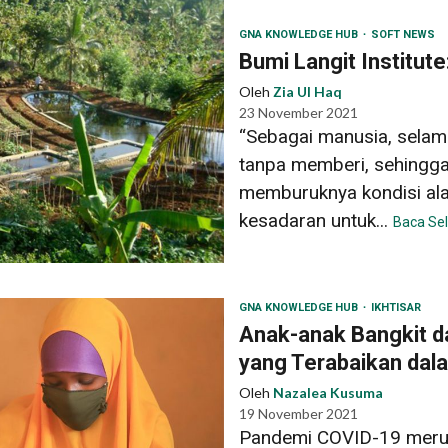
GNA KNOWLEDGE HUB
SOFT NEWS
Bumi Langit Institut
Oleh
Zia Ul Haq
23 November 2021
“Sebagai manusia, selama
tanpa memberi, sehingg
memburuknya kondisi ala
kesadaran untuk...
Baca Se
GNA KNOWLEDGE HUB
IKHTISAR
Anak-anak Bangkit d
yang Terabaikan da
Oleh
Nazalea Kusuma
19 November 2021
Pandemi COVID-19 merup