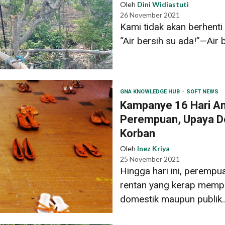
Oleh
Dini Widiastuti
26 November 2021
Kami tidak akan berhent
“Air bersih su ada!”—Air 
GNA KNOWLEDGE HUB
SOFT NEWS
Kampanye 16 Hari An
Perempuan, Upaya Do
Korban
Oleh
Inez Kriya
25 November 2021
Hingga hari ini, peremp
rentan yang kerap memper
domestik maupun publik..