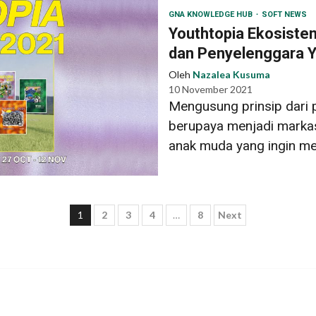
GNA KNOWLEDGE HUB
SOFT NEWS
Youthtopia Ekosiste
dan Penyelenggara Y
Oleh
Nazalea Kusuma
10 November 2021
Mengusung prinsip dari
berupaya menjadi markas
anak muda yang ingin me
Paginasi
1
2
3
4
…
8
Next
pos