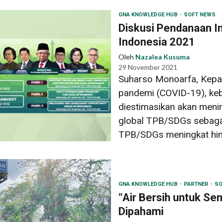
GNA KNOWLEDGE HUB
SOFT NEWS
Diskusi Pendanaan I
Indonesia 2021
Oleh
Nazalea Kusuma
29 November 2021
Suharso Monoarfa, Kepal
pandemi (COVID-19), ke
diestimasikan akan menin
global TPB/SDGs sebagai
TPB/SDGs meningkat hing
GNA KNOWLEDGE HUB
PARTNER
SO
“Air Bersih untuk Se
Dipahami