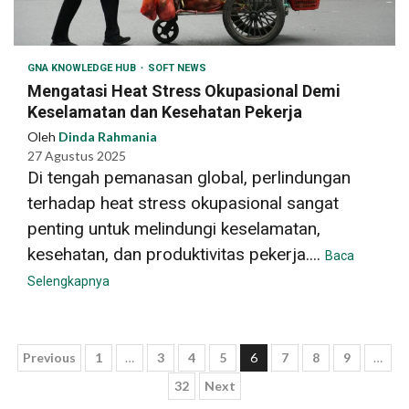
GNA KNOWLEDGE HUB
SOFT NEWS
Mengatasi Heat Stress Okupasional Demi
Keselamatan dan Kesehatan Pekerja
Oleh
Dinda Rahmania
27 Agustus 2025
Di tengah pemanasan global, perlindungan
terhadap heat stress okupasional sangat
penting untuk melindungi keselamatan,
kesehatan, dan produktivitas pekerja....
Baca
Selengkapnya
Paginasi
Previous
1
…
3
4
5
6
7
8
9
…
32
Next
pos