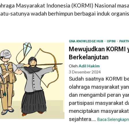
ahraga Masyarakat Indonesia (KORMI) Nasional mas
 satu-satunya wadah berhimpun berbagai induk organ
GNA KNOWLEDGE HUB
OPINI
PART
Mewujudkan KORMI ya
Berkelanjutan
Oleh
Adil Hakim
3 Desember 2024
Sudah saatnya KORMI ber
olahraga masyarakat yang 
dan mengambil peran yan
partisipasi masyarakat d
menciptakan masyarakat 
sejahtera....
Baca Selengkap