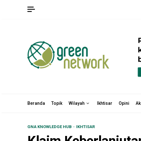
Skip
to
content
Beranda
Topik
Wilayah
Ikhtisar
Opini
Ak
GNA KNOWLEDGE HUB
IKHTISAR
Klaim Keberlanjut