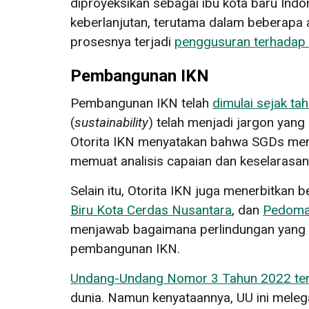
diproyeksikan sebagai ibu kota baru In
keberlanjutan, terutama dalam beberapa 
prosesnya terjadi
penggusuran terhadap 
Pembangunan IKN
Pembangunan IKN telah
dimulai sejak ta
(
sustainability
) telah menjadi jargon yan
Otorita IKN menyatakan bahwa SGDs menj
memuat analisis capaian dan keselaras
Selain itu, Otorita IKN juga menerbitka
Biru Kota Cerdas Nusantara
, dan
Pedoma
menjawab bagaimana perlindungan yang d
pembangunan IKN.
Undang-Undang Nomor 3 Tahun 2022 ten
dunia. Namun kenyataannya, UU ini melega