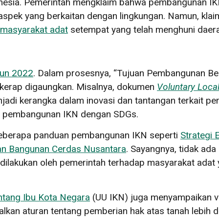
donesia. Pemerintah mengklaim bahwa pembangunan IK
aspek yang berkaitan dengan lingkungan. Namun, klaim
masyarakat adat
setempat yang telah menghuni daera
hun 2022
. Dalam prosesnya, “Tujuan Pembangunan Ber
g kerap digaungkan. Misalnya, dokumen
Voluntary Loca
adi kerangka dalam inovasi dan tantangan terkait p
an pembangunan IKN dengan SDGs.
n beberapa panduan pembangunan IKN seperti
Strategi 
n Bangunan Cerdas Nusantara
. Sayangnya, tidak ada
ilakukan oleh pemerintah terhadap masyarakat adat 
tang Ibu Kota Negara
(UU IKN) juga menyampaikan vis
lkan aturan tentang pemberian hak atas tanah lebih d