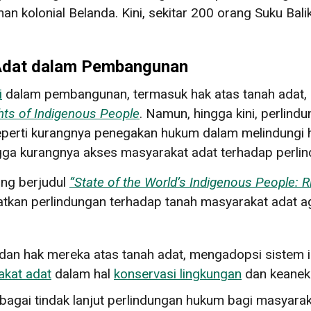
aman kolonial Belanda. Kini, sekitar 200 orang Suku Ba
Adat dalam Pembangunan
i
dalam pembangunan, termasuk hak atas tanah adat, s
hts of Indigenous People
. Namun, hingga kini, perlind
perti kurangnya penegakan hukum dalam melindungi h
ngga kurangnya akses masyarakat adat terhadap perlin
ng berjudul
“State of the World’s Indigenous People: R
kan perlindungan terhadap tanah masyarakat adat a
an hak mereka atas tanah adat, mengadopsi sistem id
akat adat
dalam hal
konservasi lingkungan
dan keanek
gai tindak lanjut perlindungan hukum bagi masyarak