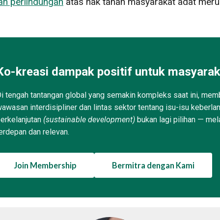
n perlindungan
atas hak tanah masyarakat adat merup
Ko-kreasi dampak positif untuk masyarak
i tengah tantangan global yang semakin kompleks saat ini, memb
awasan interdisipliner dan lintas sektor tentang isu-isu keberla
erkelanjutan
(sustainable development)
bukan lagi pilihan — mel
erdepan dan relevan.
Join Membership
Bermitra dengan Kami