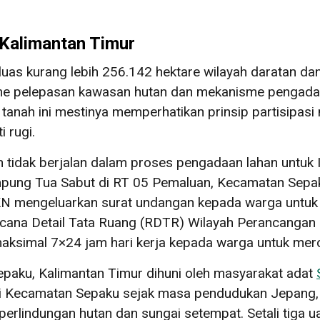
Kalimantan Timur
eluas kurang lebih 256.142 hektare wilayah daratan da
isme pelepasan kawasan hutan dan mekanisme pengad
 tanah ini mestinya memperhatikan prinsip partisip
 rugi.
h tidak berjalan dalam proses pengadaan lahan untuk
pung Tua Sabut di RT 05 Pemaluan, Kecamatan Sepaku
 IKN mengeluarkan surat undangan kepada warga untuk
encana Detail Tata Ruang (RDTR) Wilayah Perancangan
maksimal 7×24 jam hari kerja kepada warga untuk m
paku, Kalimantan Timur dihuni oleh masyarakat adat
i Kecamatan Sepaku sejak masa pendudukan Jepang, da
erlindungan hutan dan sungai setempat. Setali tiga u