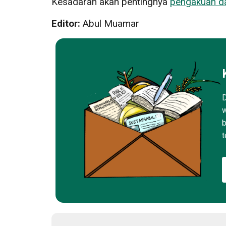
Kesadaran akan pentingnya
pengakuan da
Editor:
Abul Muamar
D
w
b
t