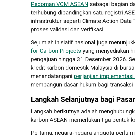
Pedoman VCM ASEAN
sebagai bagian d
terhubung dibandingkan satu registri AS
infrastruktur seperti Climate Action Dat
proses validasi dan verifikasi.
Sejumlah inisiatif nasional juga menunju
for Carbon Projects
yang menyediakan hi
pengajuan hingga 31 Desember 2026. Seme
kredit karbon domestik Malaysia di bursa
menandatangani
perjanjian implementasi
membangun dasar hukum bagi transaksi k
Langkah Selanjutnya bagi Pas
Langkah berikutnya adalah menghubungka
karbon ASEAN memerlukan tiga bentuk ke
Pertama, negara-negara anggota perlu men