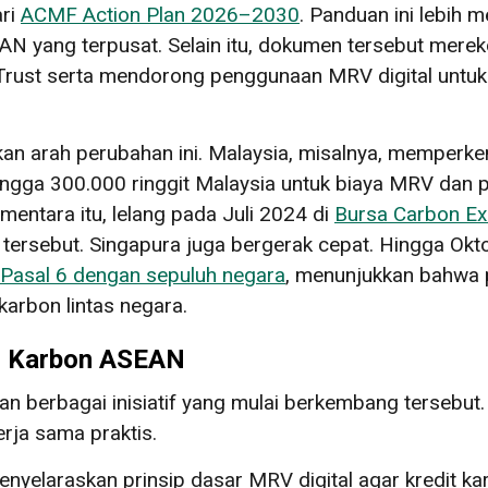
ari
ACMF Action Plan 2026–2030
. Panduan ini lebih 
EAN yang terpusat. Selain itu, dokumen tersebut mere
a Trust serta mendorong penggunaan MRV digital untu
kkan arah perubahan ini. Malaysia, misalnya, memperk
ngga 300.000 ringgit Malaysia untuk biaya MRV dan
ntara itu, lelang pada Juli 2024 di
Bursa Carbon E
 tersebut. Singapura juga bergerak cepat. Hingga Okto
 Pasal 6 dengan sepuluh negara
, menunjukkan bahwa 
arbon lintas negara.
ar Karbon ASEAN
n berbagai inisiatif yang mulai berkembang tersebu
rja sama praktis.
yelaraskan prinsip dasar MRV digital agar kredit kar