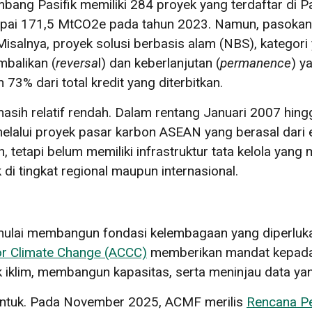
ang Pasifik memiliki 284 proyek yang terdaftar di 
apai 171,5 MtCO2e pada tahun 2023. Namun, pasokan 
alnya, proyek solusi berbasis alam (NBS), kategori 
balikan (
reversa
l) dan keberlanjutan (
permanence
) y
 73% dari total kredit yang diterbitkan.
masih relatif rendah. Dalam rentang Januari 2007 hin
 melalui proyek pasar karbon ASEAN yang berasal dar
 tetapi belum memiliki infrastruktur tata kelola ya
di tingkat regional maupun internasional.
mulai membangun fondasi kelembagaan yang diperluka
r Climate Change (ACCC)
memberikan mandat kepada
klim, membangun kapasitas, serta meninjau data yang 
rbentuk. Pada November 2025, ACMF merilis
Rencana P