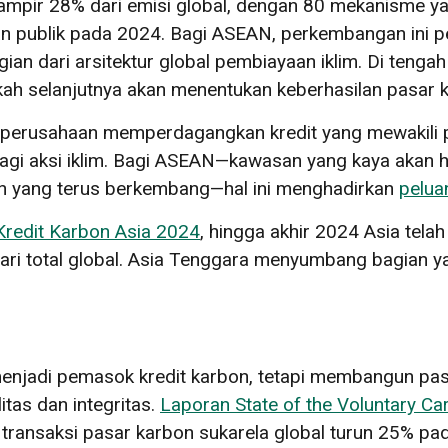
mpir 28% dari emisi global, dengan 80 mekanisme yan
n publik pada 2024. Bagi ASEAN, perkembangan ini pen
gian dari arsitektur global pembiayaan iklim. Di teng
kah selanjutnya akan menentukan keberhasilan pasar
erusahaan memperdagangkan kredit yang mewakili pen
agi aksi iklim. Bagi ASEAN—kawasan yang kaya akan hu
an yang terus berkembang—hal ini menghadirkan
pelua
redit Karbon Asia 2024
, hingga akhir 2024 Asia tela
dari total global. Asia Tenggara menyumbang bagian ya
jadi pemasok kredit karbon, tetapi membangun pasa
itas dan integritas.
Laporan State of the Voluntary C
ransaksi pasar karbon sukarela global turun 25% pad