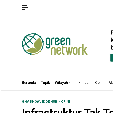
Skip
to
content
Beranda
Topik
Wilayah
Ikhtisar
Opini
Ak
GNA KNOWLEDGE HUB
OPINI
Infrastruktur Tak 