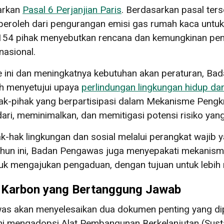
sarkan
Pasal 6 Perjanjian Paris
. Berdasarkan pasal ter
eroleh dari pengurangan emisi gas rumah kaca untu
i 154 pihak menyebutkan rencana dan kemungkinan pe
nasional.
 ini dan meningkatnya kebutuhan akan peraturan, B
h menyetujui upaya
perlindungan lingkungan hidup da
hak-pihak yang berpartisipasi dalam Mekanisme Pengk
ari, meminimalkan, dan memitigasi potensi risiko yang
i hak-hak lingkungan dan sosial melalui perangkat waj
tahun ini, Badan Pengawas juga menyepakati mekani
uk mengajukan pengaduan, dengan tujuan untuk lebih
 Karbon yang Bertanggung Jawab
was akan menyelesaikan dua dokumen penting yang di
esmi mengadopsi Alat Pembangunan Berkelanjutan (Sus