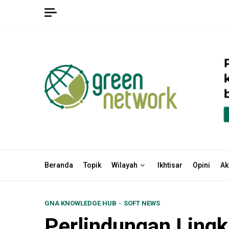
Skip
to
content
Beranda
Topik
Wilayah
Ikhtisar
Opini
Ak
GNA KNOWLEDGE HUB
SOFT NEWS
Perlindungan Ling