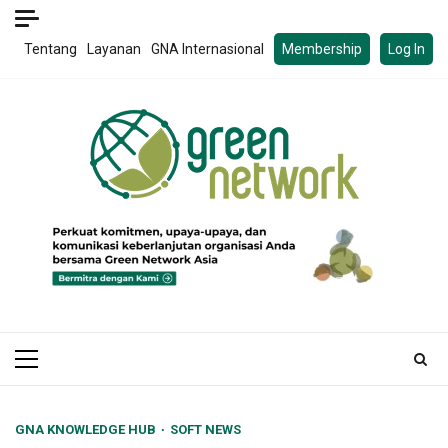
Skip
to
Tentang
Layanan
GNA Internasional
Membership
Log In
content
Primary
Menu
GNA KNOWLEDGE HUB
SOFT NEWS