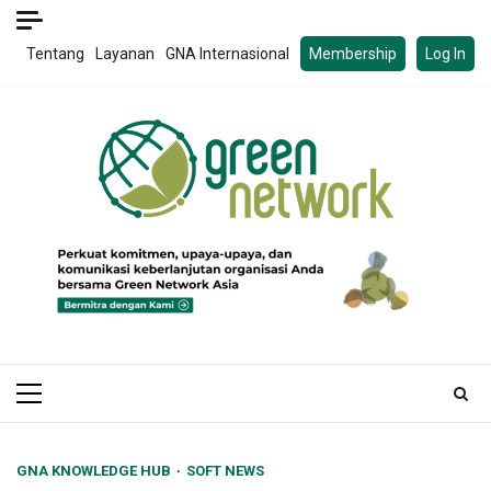
Skip
to
Tentang
Layanan
GNA Internasional
Membership
Log In
content
Primary
Menu
GNA KNOWLEDGE HUB
SOFT NEWS