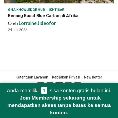
GNA KNOWLEDGE HUB
IKHTISAR
Benang Kusut Blue Carbon di Afrika
Oleh
Lorraine Jideofor
24 Juli 2026
Ketentuan Layanan
Kebijakan Privasi
Newsletter
Anda memiliki
1
sisa konten gratis bulan ini.
Join Membership sekarang
untuk
© 2021-2026 Green Network Asia
mendapatkan akses tanpa batas ke semua
konten.