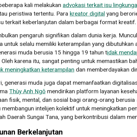
beberapa kali melakukan
advokasi terkait isu lingkung
u peristiwa tertentu. Para
kreator digital
yang berorie
 terkait keberlanjutan dalam berbagai format kreatif.
nimbulkan pengaruh signifikan dalam dunia kerja. Munc
untuk selalu memiliki keterampilan yang dibutuhkan a
nerasi muda berusia 15 hingga 19 tahun t
idak mendap
Oleh karena itu, sangat penting untuk memastikan ba
uk meningkatkan keterampilan
dan memberdayakan dir
i, generasi muda juga dapat memanfaatkan digitalisa
nama
Thùy Anh Ngô
mendirikan platform layanan kese
an fisik, mental, dan sosial bagi orang-orang berusia
embangun intelijen kolektif untuk meningkatkan pen
ah Daerah Sungai Tana, yang berkontribusi dalam meng
nan Berkelanjutan