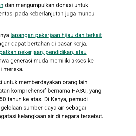
an
dan mengumpulkan donasi untuk
ntasi pada keberlanjutan juga muncul
ulnya
lapangan pekerjaan hijau dan terkait
gar dapat bertahan di pasar kerja.
atkan pekerjaan, pendidikan, atau
hwa generasi muda memiliki akses ke
i mereka.
si untuk memberdayakan orang lain.
hatan komprehensif bernama HASU, yang
 50 tahun ke atas. Di Kenya, pemudi
gelolaan sumber daya air sebagai
atasi kelangkaan air di negara tersebut.