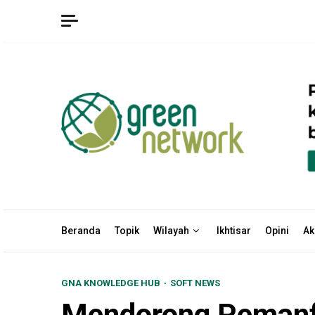
Skip
to
content
Beranda
Topik
Wilayah
Ikhtisar
Opini
Ak
GNA KNOWLEDGE HUB
SOFT NEWS
Mendorong Pemanfa