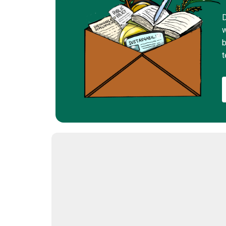
D
w
b
t