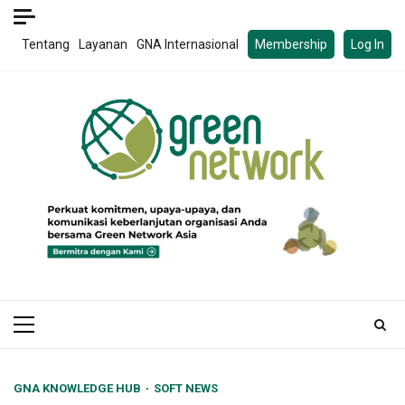
Skip
to
Tentang
Layanan
GNA Internasional
Membership
Log In
content
Primary
Menu
GNA KNOWLEDGE HUB
SOFT NEWS