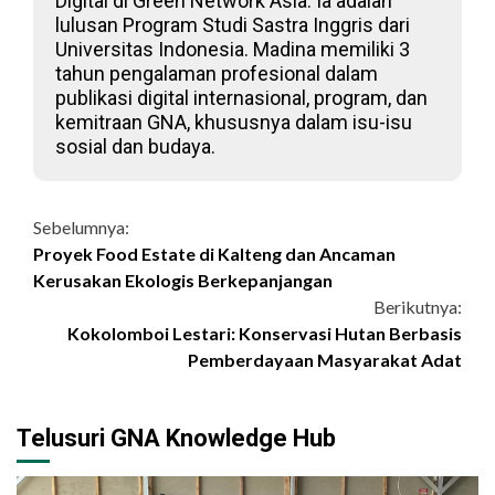
Digital di Green Network Asia. Ia adalah
lulusan Program Studi Sastra Inggris dari
Universitas Indonesia. Madina memiliki 3
tahun pengalaman profesional dalam
publikasi digital internasional, program, dan
kemitraan GNA, khususnya dalam isu-isu
sosial dan budaya.
Continue
Sebelumnya:
Proyek Food Estate di Kalteng dan Ancaman
Reading
Kerusakan Ekologis Berkepanjangan
Berikutnya:
Kokolomboi Lestari: Konservasi Hutan Berbasis
Pemberdayaan Masyarakat Adat
Telusuri GNA Knowledge Hub