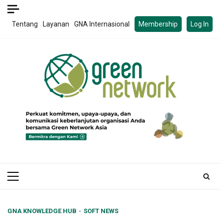
Skip
to
Tentang
Layanan
GNA Internasional
Membership
Log In
content
Primary
Menu
GNA KNOWLEDGE HUB
SOFT NEWS