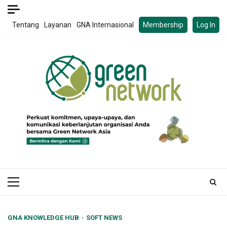
Skip
to
Tentang
Layanan
GNA Internasional
Membership
Log In
content
Primary
Menu
GNA KNOWLEDGE HUB
SOFT NEWS