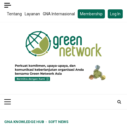
Skip
to
Tentang
Layanan
GNA Internasional
Membership
Log In
content
Primary
Menu
GNA KNOWLEDGE HUB
SOFT NEWS