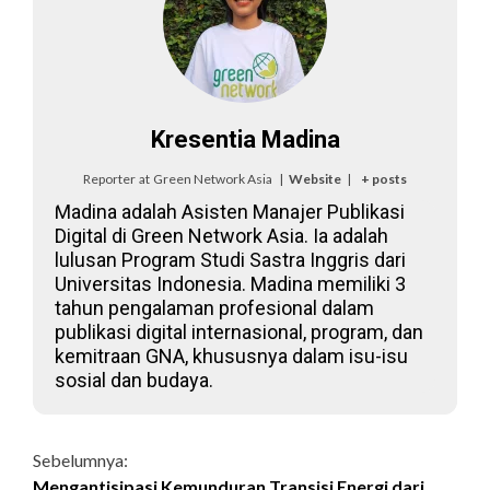
Kresentia Madina
Reporter
at
Green Network Asia
|
Website
|
+ posts
Madina adalah Asisten Manajer Publikasi
Digital di Green Network Asia. Ia adalah
lulusan Program Studi Sastra Inggris dari
Universitas Indonesia. Madina memiliki 3
tahun pengalaman profesional dalam
publikasi digital internasional, program, dan
kemitraan GNA, khususnya dalam isu-isu
sosial dan budaya.
Continue
Sebelumnya:
Mengantisipasi Kemunduran Transisi Energi dari