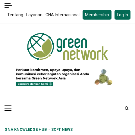
Skip
to
Tentang
Layanan
GNA Internasional
Membership
Log In
content
Primary
Menu
GNA KNOWLEDGE HUB
SOFT NEWS