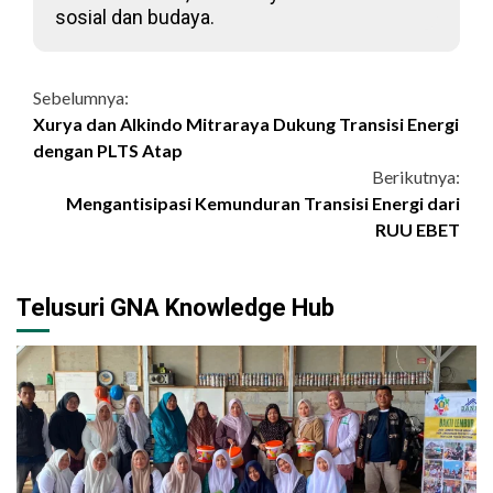
sosial dan budaya.
Continue
Sebelumnya:
Xurya dan Alkindo Mitraraya Dukung Transisi Energi
Reading
dengan PLTS Atap
Berikutnya:
Mengantisipasi Kemunduran Transisi Energi dari
RUU EBET
Telusuri GNA Knowledge Hub