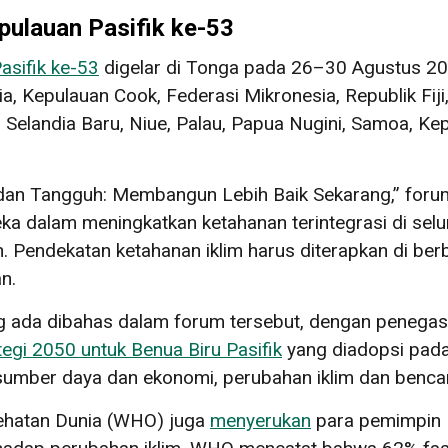
ulauan Pasifik ke-53
sifik ke-53
digelar di Tonga pada 26–30 Agustus 202
lia, Kepulauan Cook, Federasi Mikronesia, Republik Fiji
, Selandia Baru, Niue, Palau, Papua Nugini, Samoa, Ke
dan Tangguh: Membangun Lebih Baik Sekarang,” forum
 dalam meningkatkan ketahanan terintegrasi di selur
. Pendekatan ketahanan iklim harus diterapkan di berb
n.
ang ada dibahas dalam forum tersebut, dengan penega
tegi 2050 untuk Benua Biru Pasifik
yang diadopsi pada 
umber daya dan ekonomi, perubahan iklim dan bencana
esehatan Dunia (WHO) juga
menyerukan
para pemimpin K