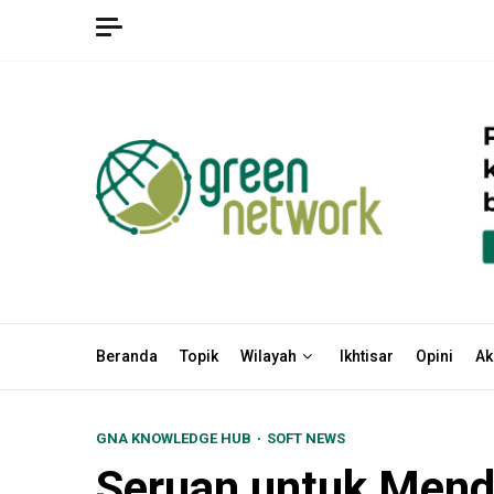
Skip
to
content
Beranda
Topik
Wilayah
Ikhtisar
Opini
Ak
GNA KNOWLEDGE HUB
SOFT NEWS
Seruan untuk Mend