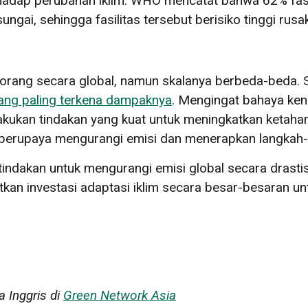
rhadap perubahan iklim. WHO mencatat bahwa 62% fasi
sungai, sehingga fasilitas tersebut berisiko tinggi rus
ang secara global, namun skalanya berbeda-beda. Ser
yang paling terkena dampaknya
. Mengingat bahaya ken
akukan tindakan yang kuat untuk meningkatkan ketahan
 berupaya mengurangi emisi dan menerapkan langkah-la
tindakan untuk mengurangi emisi global secara dras
tkan investasi adaptasi iklim secara besar-besaran un
a Inggris di
Green Network Asia