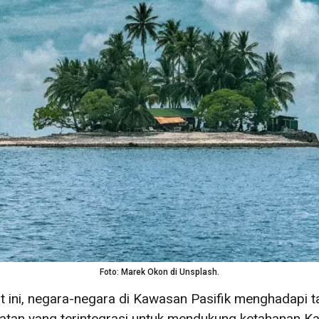
Foto: Marek Okon di Unsplash.
at ini, negara-negara di Kawasan Pasifik menghadapi 
katan yang terintegrasi untuk mendukung ketahanan K