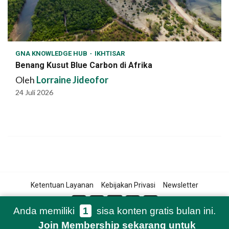
GNA KNOWLEDGE HUB
IKHTISAR
Benang Kusut Blue Carbon di Afrika
Oleh
Lorraine Jideofor
24 Juli 2026
Ketentuan Layanan
Kebijakan Privasi
Newsletter
Anda memiliki
1
sisa konten gratis bulan ini.
Join Membership sekarang
untuk
© 2021-2026 Green Network Asia