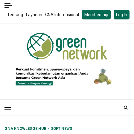
Skip
to
Tentang
Layanan
GNA Internasional
Membership
Log In
content
Primary
Menu
GNA KNOWLEDGE HUB
SOFT NEWS