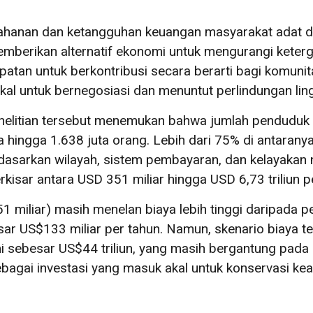
hanan dan ketangguhan keuangan masyarakat adat da
memberikan alternatif ekonomi untuk mengurangi kete
mpatan untuk berkontribusi secara berarti bagi komun
kal untuk bernegosiasi dan menuntut perlindungan lin
penelitian tersebut menemukan bahwa jumlah penduduk
 hingga 1.638 juta orang. Lebih dari 75% di antarany
sarkan wilayah, sistem pembayaran, dan kelayakan ne
isar antara USD 351 miliar hingga USD 6,73 triliun p
1 miliar) masih menelan biaya lebih tinggi daripada p
r US$133 miliar per tahun. Namun, skenario biaya tert
omi sebesar US$44 triliun, yang masih bergantung pada
bagai investasi yang masuk akal untuk konservasi kea