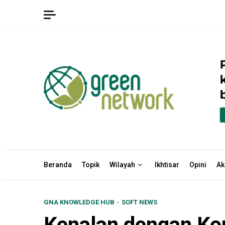
Skip
to
content
Beranda
Topik
Wilayah
Ikhtisar
Opini
Ak
GNA KNOWLEDGE HUB
SOFT NEWS
Kenalan dengan Ko