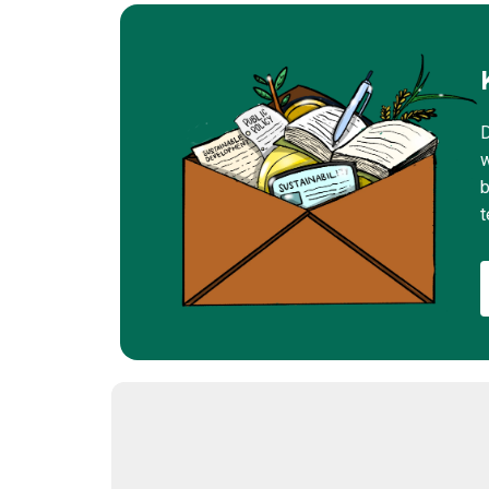
D
w
b
t