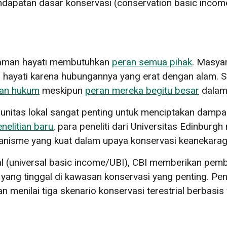
endapatan dasar konservasi (conservation basic inco
gaman hayati membutuhkan
peran semua pihak
. Masya
n hayati karena hubungannya yang erat dengan alam.
gan hukum
meskipun
peran mereka begitu besar
dalam 
itas lokal sangat penting untuk menciptakan dampak
nelitian baru
, para peneliti dari Universitas Edinbu
kanisme yang kuat dalam upaya konservasi keanekarag
al (universal basic income/UBI), CBI memberikan pemb
 yang tinggal di kawasan konservasi yang penting. Pen
n menilai tiga skenario konservasi terestrial berbasi