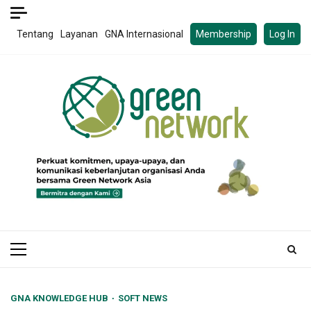
Skip
to
Tentang
Layanan
GNA Internasional
Membership
Log In
content
Primary
Menu
GNA KNOWLEDGE HUB
SOFT NEWS