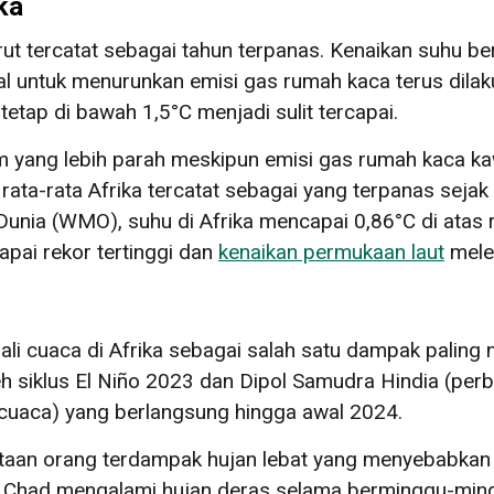
ka
rut tercatat sebagai tahun terpanas. Kenaikan suhu b
l untuk menurunkan emisi gas rumah kaca terus dilak
tap di bawah 1,5°C menjadi sulit tercapai.
yang lebih parah meskipun emisi gas rumah kaca kawas
rata-rata Afrika tercatat sebagai yang terpanas seja
Dunia (WMO), suhu di Afrika mencapai 0,86°C di atas 
ai rekor tertinggi dan
kenaikan permukaan laut
meleb
 cuaca di Afrika sebagai salah satu dampak paling n
eh siklus El Niño 2023 dan Dipol Samudra Hindia (per
cuaca) yang berlangsung hingga awal 2024.
jutaan orang terdampak hujan lebat yang menyebabkan
24, Chad mengalami hujan deras selama berminggu-m