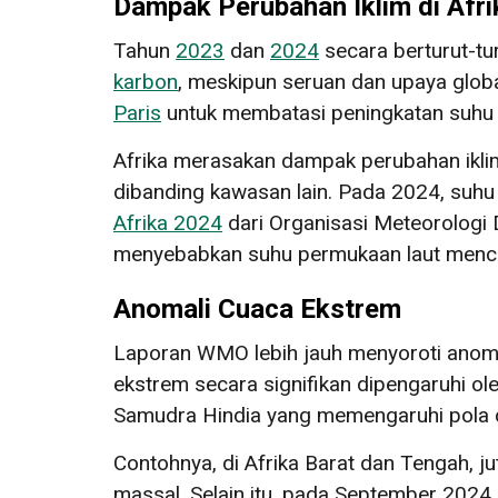
Dampak Perubahan Iklim di Afri
Tahun
2023
dan
2024
secara berturut-tu
karbon
, meskipun seruan dan upaya globa
Paris
untuk membatasi peningkatan suhu te
Afrika merasakan dampak perubahan iklim 
dibanding kawasan lain. Pada 2024, suhu 
Afrika 2024
dari Organisasi Meteorologi 
menyebabkan suhu permukaan laut mencap
Anomali Cuaca Ekstrem
Laporan WMO lebih jauh menyoroti anomali
ekstrem secara signifikan dipengaruhi ol
Samudra Hindia yang memengaruhi pola 
Contohnya, di Afrika Barat dan Tengah, 
massal. Selain itu, pada September 20