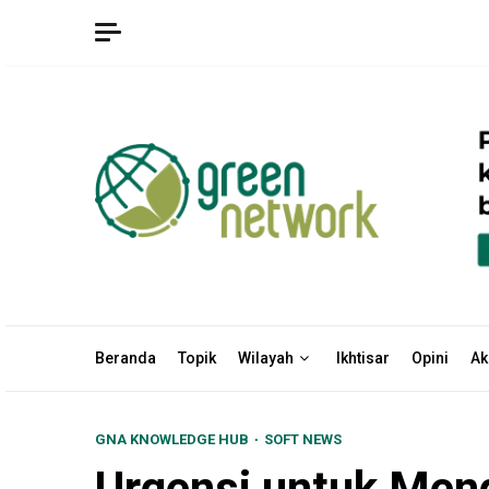
Skip
to
content
Beranda
Topik
Wilayah
Ikhtisar
Opini
Ak
GNA KNOWLEDGE HUB
SOFT NEWS
Urgensi untuk Meng