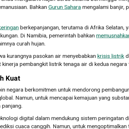
emanusiaan. Bahkan
Gurun Sahara
mengalami banjir, 
keringan
berkepanjangan, terutama di Afrika Selatan,
ngkungan. Di Namibia, pemerintah bahkan
memusnahkan 
nimnya curah hujan.
a kurangnya pasokan air menyebabkan
krisis listrik
d
nerja pembangkit listrik tenaga air di kedua negara 
ih Kuat
pin negara berkomitmen untuk mendorong pembanguna
global. Namun, untuk mencapai kemajuan yang substan
 panjang.
ologi digital dalam mendukung sistem peringatan din
prediksi cuaca canggih. Namun, untuk mengoptimalkan t