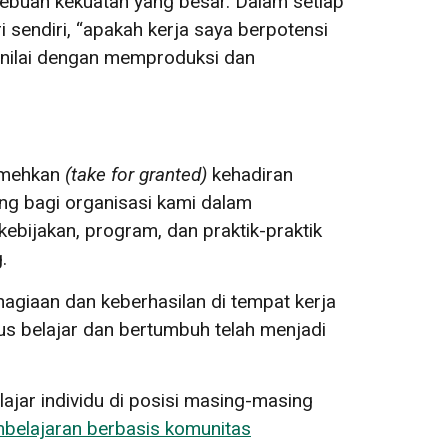
sebuah kekuatan yang besar. Dalam setiap
 sendiri, “apakah kerja saya berpotensi
 nilai dengan memproduksi dan
remehkan
(
take for granted
)
kehadiran
ing bagi organisasi kami dalam
ebijakan, program, dan praktik-praktik
g.
agiaan dan keberhasilan di tempat kerja
us belajar dan bertumbuh telah menjadi
ar individu di posisi masing-masing
belajaran berbasis komunitas