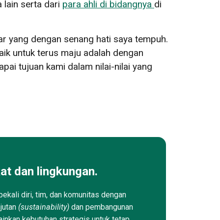
lain serta dari
para ahli di bidangnya
di
jar yang dengan senang hati saya tempuh.
ik untuk terus maju adalah dengan
i tujuan kami dalam nilai-nilai yang
at dan lingkungan.
ekali diri, tim, dan komunitas dengan
njutan
(sustainability)
dan pembangunan
ainkan kebutuhan strategis untuk tetap