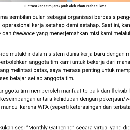
Ilustrasi kerja tim jarak jauh oleh Irhan Prabasukma
ama sembilan bulan sebagai organisasi berbasis penge
perasional kerja setahap demi setahap. Saat ini, kam
e
dan
freelance
yang menerjemahkan misi kami melalui 
de mutakhir dalam sistem dunia kerja baru dengan m
erbolehkan anggota tim kami untuk bekerja dari mana 
ng melintasi batas, saya merasa penting untuk mempr
s belajar setiap anggota tim.
 anggota tim memperoleh manfaat terbaik dari fleksibi
n keseimbangan antara kehidupan dengan pekerjaan/
w
 muncul karena WFA (seperti keterasingan dan terba
kukan sesi “Monthly Gathering” secara virtual yang d