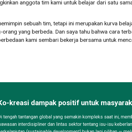
inkan anggota tim kami untuk belajar dari satu sama 
emimpin sebuah tim, tetapi ini merupakan kurva bela
-orang yang berbeda. Dan saya tahu bahwa cara terba
rbedaan kami sembari bekerja bersama untuk mencapa
Ko-kreasi dampak positif untuk masyarak
i tengah tantangan global yang semakin kompleks saat ini, memb
awasan interdisipliner dan lintas sektor tentang isu-isu keberla
erkelanjutan
(sustainable development)
bukan lagi pilihan — mel