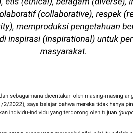
)
, etis
(ethical)
, beragam
(diverse)
, 
kolaboratif
(collaborative)
, respek
(r
ity)
, memproduksi pengetahuan ber
i inspirasi
(inspirational)
untuk per
masyarakat.
, dan sebagaimana diceritakan oleh masing-masing an
2/2022), saya belajar bahwa mereka tidak hanya pintar
kan individu-individu yang terdorong oleh tujuan
(
purp