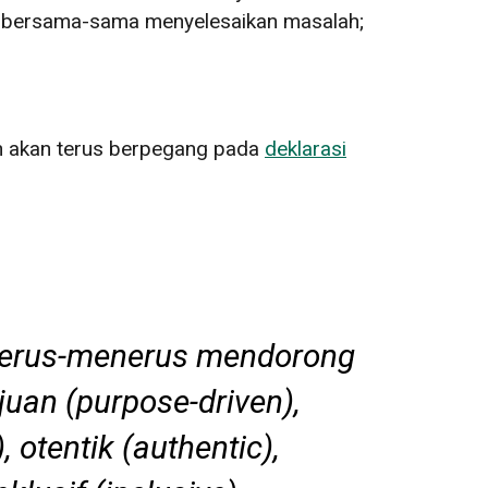
asi; bersama-sama menyelesaikan masalah;
n akan terus berpegang pada
deklarasi
 terus-menerus mendorong
ujuan
(purpose-driven)
,
)
,
otentik
(authentic)
,