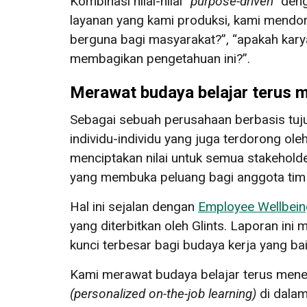
Kombinasi nilai-nilai
“purpose-driven”
deng
layanan yang kami produksi, kami mendoro
berguna bagi masyarakat?”, “apakah kar
membagikan pengetahuan ini?”.
Merawat budaya belajar terus 
Sebagai sebuah perusahaan berbasis tu
individu-individu yang juga terdorong ole
menciptakan nilai untuk semua stakehold
yang membuka peluang bagi anggota tim 
Hal ini sejalan dengan
Employee Wellbein
yang diterbitkan oleh Glints. Laporan i
kunci terbesar bagi budaya kerja yang bai
Kami merawat budaya belajar terus mene
(
personalized on-the-job learning
)
di dalam