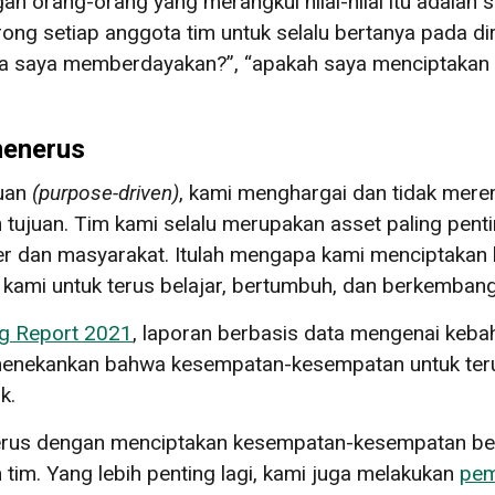
an orang-orang yang merangkul nilai-nilai itu adalah 
ng setiap anggota tim untuk selalu bertanya pada diri
ya saya memberdayakan?”, “apakah saya menciptakan
menerus
juan
(
purpose-driven
)
, kami menghargai dan tidak me
h tujuan. Tim kami selalu merupakan asset paling pent
er dan masyarakat. Itulah mengapa kami menciptakan k
kami untuk terus belajar, bertumbuh, dan berkemban
g Report 2021
, laporan berbasis data mengenai kebah
ni menekankan bahwa kesempatan-kesempatan untuk ter
k.
rus dengan menciptakan kesempatan-kesempatan belaj
 tim. Yang lebih penting lagi, kami juga melakukan
pem