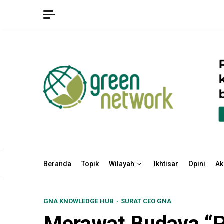
Skip
to
content
Beranda
Topik
Wilayah
Ikhtisar
Opini
Ak
GNA KNOWLEDGE HUB
SURAT CEO GNA
Merawat Budaya “P