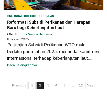
GNA KNOWLEDGE HUB
SOFT NEWS
Reformasi Subsidi Perikanan dan Harapan
Baru bagi Keberlanjutan Laut
Oleh
Ponnila Sampath-Kumar
8 Januari 2026
Perjanjian Subsidi Perikanan WTO mulai
berlaku pada tahun 2025, menandai komitmen
internasional terhadap keberlanjutan laut....
Baca Selengkapnya
Paginasi
Previous
1
2
3
4
5
…
12
Next
pos