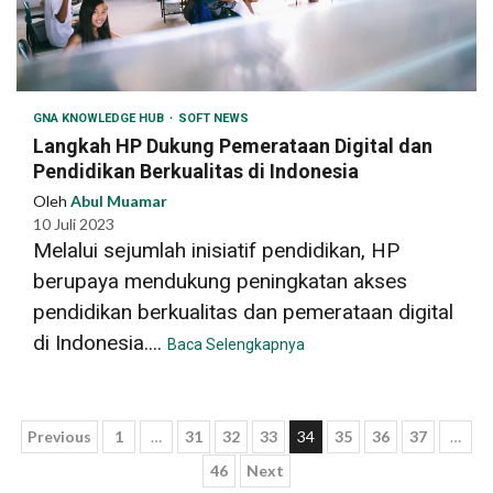
GNA KNOWLEDGE HUB
SOFT NEWS
Langkah HP Dukung Pemerataan Digital dan
Pendidikan Berkualitas di Indonesia
Oleh
Abul Muamar
10 Juli 2023
Melalui sejumlah inisiatif pendidikan, HP
berupaya mendukung peningkatan akses
pendidikan berkualitas dan pemerataan digital
di Indonesia....
Baca Selengkapnya
Paginasi
Previous
1
…
31
32
33
34
35
36
37
…
46
Next
pos