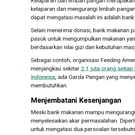
Kelaparan dan limbah pangan merupakan m
kelaparan dan mengurangi limbah pangan 
dapat mengatasi masalah ini adalah ban
Selain menerima donasi, bank makanan
pasok untuk mengumpulkan makanan yang 
berdasarkan nilai gizi dan kebutuhan mas
Sebagai contoh, organisasi Feeding Amer
menjangkau sekitar
2,1 juta orang setiap
Indonesia
, ada Garda Pangan yang meny
membutuhkan.
Menjembatani Kesenjangan
Meski bank makanan mampu mengurangi ke
menyelesaikan akar permasalahan. Diperl
untuk mengatasi dua persoalan tersebutn