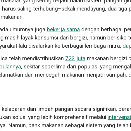
asalah yang sering terjadi dalam sistem pangan glob
harus saling terhubung–sekali mendayung, dua tiga pu
k makanan.
 pada umumnya juga
bekerja sama
dengan berbagai per
masih layak konsumsi dan bergizi, namun berisiko te
yarakat lalu disalurkan ke berbagai lembaga mitra,
da
ica telah mendistribusikan
723 juta
makanan bergizi pa
 bulannya
, sekitar seperlima dari populasi yang meng
elamatkan dan mencegah makanan menjadi sampah, d
laparan dan limbah pangan secara signifikan, pera
ukan solusi yang lebih komprehensif melalui
intervens
ya. Namun, bank makanan sebagai sistem yang telah b