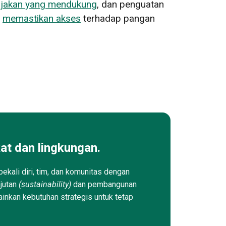
ijakan yang mendukung
, dan penguatan
,
memastikan akses
terhadap pangan
at dan lingkungan.
ekali diri, tim, dan komunitas dengan
njutan
(sustainability)
dan pembangunan
ainkan kebutuhan strategis untuk tetap