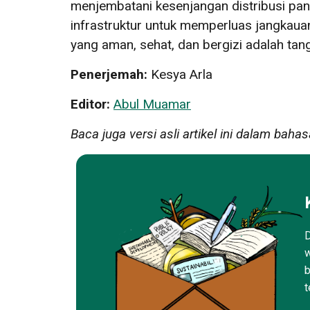
menjembatani kesenjangan distribusi pa
infrastruktur untuk memperluas jangkauan
yang aman, sehat, dan bergizi adalah ta
Penerjemah:
Kesya Arla
Editor:
Abul Muamar
Baca juga versi asli artikel ini dalam bahas
D
w
b
t