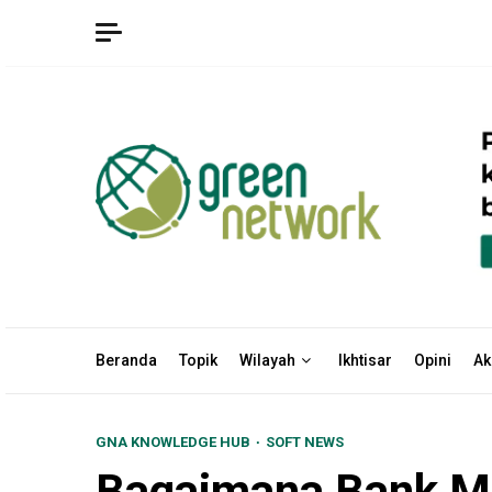
Skip
to
content
Beranda
Topik
Wilayah
Ikhtisar
Opini
Ak
GNA KNOWLEDGE HUB
SOFT NEWS
Bagaimana Bank Ma