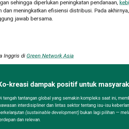
ngan sehingga diperlukan peningkatan pendanaan,
keb
 dan meningkatkan efisiensi distribusi. Pada akhirnya
nggung jawab bersama.
a Inggris di
Green Network Asia
Ko-kreasi dampak positif untuk masyarak
i tengah tantangan global yang semakin kompleks saat ini, memb
awasan interdisipliner dan lintas sektor tentang isu-isu keberla
erkelanjutan
(sustainable development)
bukan lagi pilihan — mel
erdepan dan relevan.