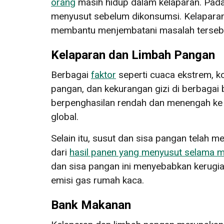
orang
masih hidup dalam kelaparan. Pada
menyusut sebelum dikonsumsi. Kelaparan
membantu menjembatani masalah terseb
Kelaparan dan Limbah Pangan
Berbagai
faktor
seperti cuaca ekstrem, ko
pangan, dan kekurangan gizi di berbaga
berpenghasilan rendah dan menengah ke b
global.
Selain itu, susut dan sisa pangan telah m
dari
hasil panen yang menyusut selama 
dan sisa pangan ini menyebabkan kerugi
emisi gas rumah kaca.
Bank Makanan