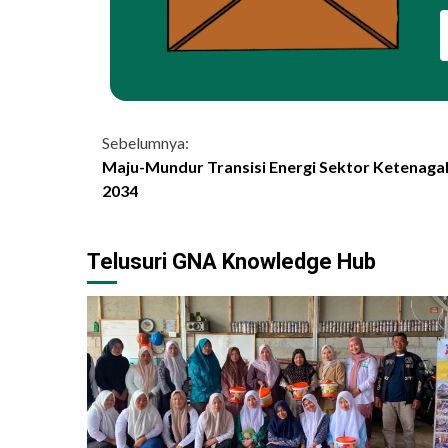
Continue
Sebelumnya:
Maju-Mundur Transisi Energi Sektor Ketenaga
Reading
2034
Telusuri GNA Knowledge Hub