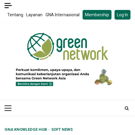
Skip
to
Tentang
Layanan
GNA Internasional
Membership
Log In
content
Primary
Menu
GNA KNOWLEDGE HUB
SOFT NEWS