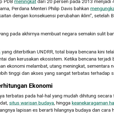
dap PDB
meningkat
dari 20 persen pada 2013 menjadi 
ahama, Perdana Menteri Philip Davis bahkan
mengungk
kaitan dengan konsekuensi perubahan iklim”, setelah
ng pada akhirnya membuat negara semakin sulit bangk
5
yang diterbitkan UNDRR, total biaya bencana kini tela
tai dan kerusakan ekosistem. Ketika bencana terjad
uhan ekonomi melambat, utang meningkat, sementara
 lebih tinggi dan akses yang sangat terbatas terhadap
erhitungan Ekonomi
anya terbatas pada hal-hal yang mudah dihitung secar
adat,
situs warisan budaya
, hingga
keanekaragaman ha
langnya lapisan es berarti hilangnya budaya dan cara 