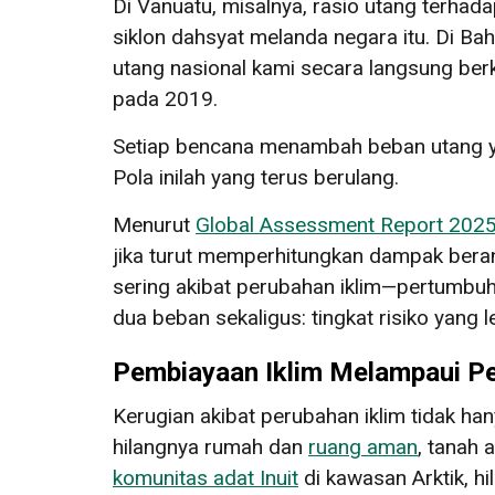
Di Vanuatu, misalnya, rasio utang terha
siklon dahsyat melanda negara itu. Di B
utang nasional kami secara langsung ber
pada 2019.
Setiap bencana menambah beban utang ya
Pola inilah yang terus berulang.
Menurut
Global Assessment Report 202
jika turut memperhitungkan dampak beran
sering akibat perubahan iklim—pertumb
dua beban sekaligus: tingkat risiko yang
Pembiayaan Iklim Melampaui P
Kerugian akibat perubahan iklim tidak h
hilangnya rumah dan
ruang aman
, tanah 
komunitas adat Inuit
di kawasan Arktik, hi