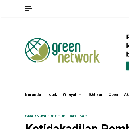
Skip
to
content
Beranda
Topik
Wilayah
Ikhtisar
Opini
Ak
GNA KNOWLEDGE HUB
IKHTISAR
Ketidakadilan Pemb