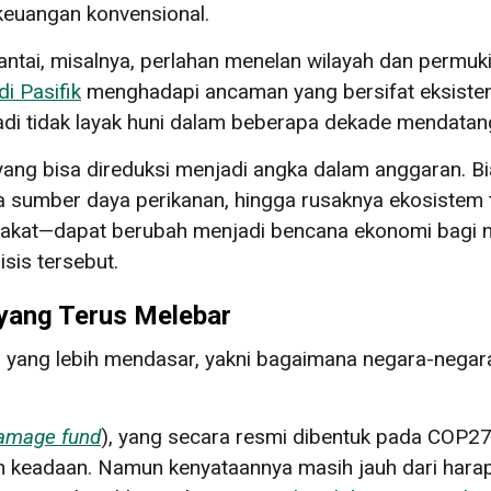
keuangan konvensional.
pantai, misalnya, perlahan menelan wilayah dan permu
i Pasifik
menghadapi ancaman yang bersifat eksistens
njadi tidak layak huni dalam beberapa dekade mendatan
 yang bisa direduksi menjadi angka dalam anggaran. B
a sumber daya perikanan, hingga rusaknya ekosistem 
kat—dapat berubah menjadi bencana ekonomi bagi ne
sis tersebut.
yang Terus Melebar
ah yang lebih mendasar, yakni bagaimana negara-negar
damage fund
), yang secara resmi dibentuk pada COP27
 keadaan. Namun kenyataannya masih jauh dari hara