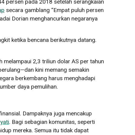
44 persen pada 2018 setelah serangkaian
ap
secara gamblang “Empat puluh persen
 Badai Dorian menghancurkan negaranya
it ketika bencana berikutnya datang.
h melampaui 2,3 triliun dolar AS per tahun
i berulang—dan kini memang semakin
 negara berkembang harus menghadapi
 sumber daya pemulihan.
a finansial. Dampaknya juga mencakup
yati
. Bagi sebagian komunitas, seperti
hidup mereka. Semua itu tidak dapat