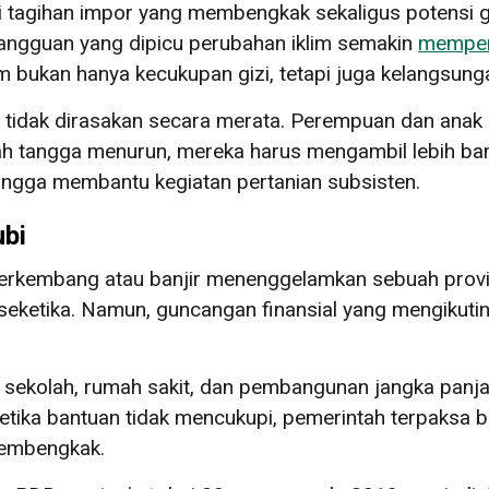
 tagihan impor yang membengkak sekaligus potensi ge
ngguan yang dipicu perubahan iklim semakin
memper
am bukan hanya kecukupan gizi, tetapi juga kelangsun
 tidak dirasakan secara merata. Perempuan dan ana
h tangga menurun, mereka harus mengambil lebih bany
hingga membantu kegiatan pertanian subsisten.
ubi
erkembang atau banjir menenggelamkan sebuah provins
ketika. Namun, guncangan finansial yang mengikutin
sekolah, rumah sakit, dan pembangunan jangka panjang
Ketika bantuan tidak mencukupi, pemerintah terpaksa
membengkak.