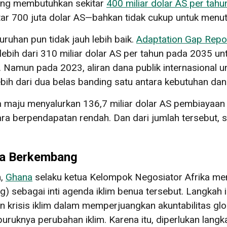
ng membutuhkan sekitar
400 miliar dolar AS per tahu
ar 700 juta dolar AS—bahkan tidak cukup untuk menut
ruhan pun tidak jauh lebih baik.
Adaptation Gap Repo
bih dari 310 miliar dolar AS per tahun pada 2035 u
Namun pada 2023, aliran dana publik internasional u
lebih dari dua belas banding satu antara kebutuhan da
a maju menyalurkan 136,7 miliar dolar AS pembiayaan 
a berpendapatan rendah. Dan dari jumlah tersebut, 
ra Berkembang
m,
Ghana
selaku ketua Kelompok Negosiator Afrika m
g) sebagai inti agenda iklim benua tersebut. Langkah
n krisis iklim dalam memperjuangkan akuntabilitas gl
ruknya perubahan iklim. Karena itu, diperlukan langk