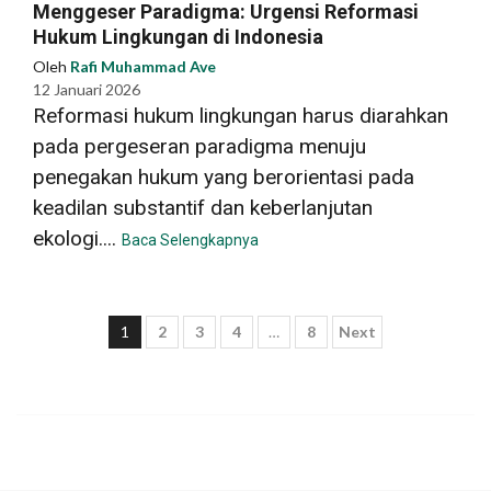
Menggeser Paradigma: Urgensi Reformasi
Hukum Lingkungan di Indonesia
Oleh
Rafi Muhammad Ave
12 Januari 2026
Reformasi hukum lingkungan harus diarahkan
pada pergeseran paradigma menuju
penegakan hukum yang berorientasi pada
keadilan substantif dan keberlanjutan
ekologi....
Baca Selengkapnya
Paginasi
1
2
3
4
…
8
Next
pos