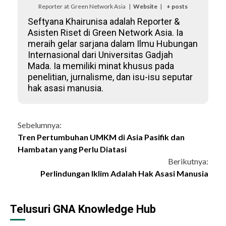
Reporter
at
Green Network Asia
|
Website
|
+ posts
Seftyana Khairunisa adalah Reporter &
Asisten Riset di Green Network Asia. Ia
meraih gelar sarjana dalam Ilmu Hubungan
Internasional dari Universitas Gadjah
Mada. Ia memiliki minat khusus pada
penelitian, jurnalisme, dan isu-isu seputar
hak asasi manusia.
Continue
Sebelumnya:
Tren Pertumbuhan UMKM di Asia Pasifik dan
Reading
Hambatan yang Perlu Diatasi
Berikutnya:
Perlindungan Iklim Adalah Hak Asasi Manusia
Telusuri GNA Knowledge Hub