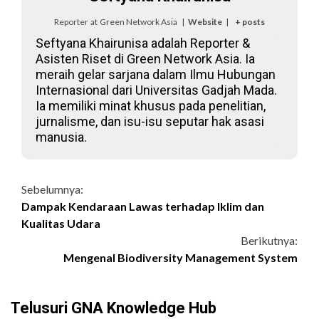
Reporter
at
Green Network Asia
|
Website
|
+ posts
Seftyana Khairunisa adalah Reporter &
Asisten Riset di Green Network Asia. Ia
meraih gelar sarjana dalam Ilmu Hubungan
Internasional dari Universitas Gadjah Mada.
Ia memiliki minat khusus pada penelitian,
jurnalisme, dan isu-isu seputar hak asasi
manusia.
Continue
Sebelumnya:
Dampak Kendaraan Lawas terhadap Iklim dan
Reading
Kualitas Udara
Berikutnya:
Mengenal Biodiversity Management System
Telusuri GNA Knowledge Hub