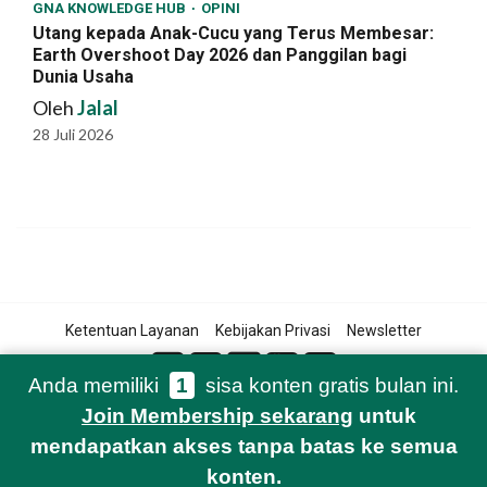
GNA KNOWLEDGE HUB
OPINI
Utang kepada Anak-Cucu yang Terus Membesar:
Earth Overshoot Day 2026 dan Panggilan bagi
Dunia Usaha
Oleh
Jalal
28 Juli 2026
Ketentuan Layanan
Kebijakan Privasi
Newsletter
Anda memiliki
1
sisa konten gratis bulan ini.
Join Membership sekarang
untuk
© 2021-2026 Green Network Asia
mendapatkan akses tanpa batas ke semua
konten.