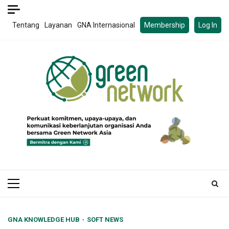
Skip
to
Tentang
Layanan
GNA Internasional
Membership
Log In
content
Primary
Menu
GNA KNOWLEDGE HUB
SOFT NEWS