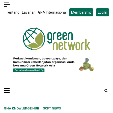
Skip
to
Tentang
Layanan
GNA Internasional
Membership
Log In
content
Primary
Menu
GNA KNOWLEDGE HUB
SOFT NEWS