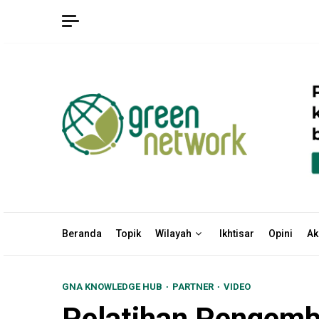
Skip
to
content
Beranda
Topik
Wilayah
Ikhtisar
Opini
Ak
GNA KNOWLEDGE HUB
PARTNER
VIDEO
Pelatihan Pengemb