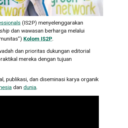
essionals
(IS2P) menyelenggarakan
ship
dan wawasan berharga melalui
munitas”)
Kolom IS2P
.
dah dan prioritas dukungan editorial
aktikal mereka dengan tujuan
l, publikasi, dan diseminasi karya organik
nesia
dan
dunia
.