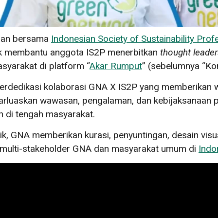
aan bersama
Indonesian Society of Sustainability Prof
uk membantu anggota IS2P menerbitkan
thought leader
asyarakat di platform “
Akar Rumput
” (sebelumnya “Ko
erdedikasi kolaborasi GNA X IS2P yang memberikan wa
rluaskan wawasan, pengalaman, dan kebijaksanaan pr
 di tengah masyarakat.
nik, GNA memberikan kurasi, penyuntingan, desain visua
 multi-stakeholder GNA dan masyarakat umum di
Indo