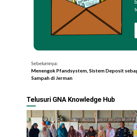
b
t
Continue
Sebelumnya:
Menengok Pfandsystem, Sistem Deposit sebag
Reading
Sampah di Jerman
Telusuri GNA Knowledge Hub