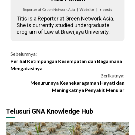
Reporter
at
Green Network Asia
|
Website
|
+ posts
Titis is a Reporter at Green Network Asia.
She is currently studied undergraduate
program of Law at Brawijaya University.
Continue
Sebelumnya:
Perihal Ketimpangan Kesempatan dan Bagaimana
Reading
Mengatasinya
Berikutnya:
Menurunnya Keanekaragaman Hayati dan
Meningkatnya Penyakit Menular
Telusuri GNA Knowledge Hub