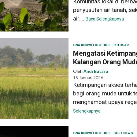
Komunitas lokal di berba
penyusutan air tanah, se
air....
Baca Selengkapnya
GNA KNOWLEDGE HUB
IKHTISAR
Mengatasi Ketimpang
Kalangan Orang Mud
Oleh
Andi Batara
15 Januari 2026
Ketimpangan akses terh
bagi orang muda untuk te
menghambat upaya regener
Selengkapnya
GNA KNOWLEDGE HUB
SOFT NEWS