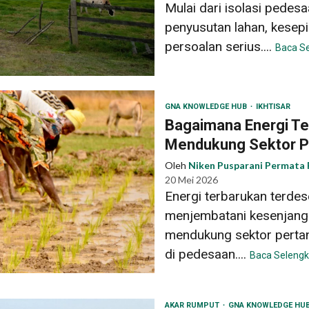
Mulai dari isolasi pedes
penyusutan lahan, kesepi
persoalan serius....
Baca S
GNA KNOWLEDGE HUB
IKHTISAR
Bagaimana Energi Te
Mendukung Sektor Pe
Oleh
Niken Pusparani Permata 
20 Mei 2026
Energi terbarukan terde
menjembatani kesenjangan
mendukung sektor pertan
di pedesaan....
Baca Seleng
AKAR RUMPUT
GNA KNOWLEDGE HU