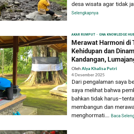
desa wisata agar tidak ja
Selengkapnya
AKAR RUMPUT
GNA KNOWLEDGE HU
Merawat Harmoni di 
Kehidupan dan Dinam
Kandangan, Lumajan
Oleh
Alya Khalisa Putri
4 Desember 2025
Dari pengalaman saya b
saya melihat bahwa pem
bahkan tidak harus–tent
membangun dan merawat s
menghormati....
Baca Selen