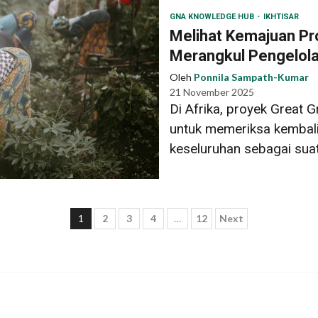
GNA KNOWLEDGE HUB
IKHTISAR
Melihat Kemajuan Pr
Merangkul Pengelola
Oleh
Ponnila Sampath-Kumar
21 November 2025
Di Afrika, proyek Great 
untuk memeriksa kembal
keseluruhan sebagai suat
Paginasi
1
2
3
4
…
12
Next
pos