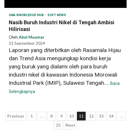
GNA KNOWLEDGE HUB
SOFT NEWS
Nasib Buruh Industri Nikel di Tengah Ambisi
Hilirisasi
Oleh
Abul Muamar
12 September 2024
Laporan yang diterbitkan oleh Rasamala Hijau
dan Trend Asia mengungkap kondisi kerja
yang buruk yang dialami oleh para buruh
industri nikel di kawasan Indonesia Morowali
Industrial Park (IMIP), Sulawesi Tengah....
Baca
Selengkapnya
Paginasi
Previous
1
…
8
9
10
11
12
13
14
…
25
Next
pos