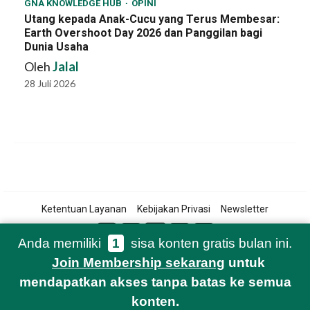
GNA KNOWLEDGE HUB
OPINI
Utang kepada Anak-Cucu yang Terus Membesar:
Earth Overshoot Day 2026 dan Panggilan bagi
Dunia Usaha
Oleh
Jalal
28 Juli 2026
Ketentuan Layanan
Kebijakan Privasi
Newsletter
Anda memiliki
1
sisa konten gratis bulan ini.
Join Membership sekarang
untuk
© 2021-2026 Green Network Asia
mendapatkan akses tanpa batas ke semua
konten.