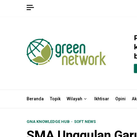
Skip
to
content
Beranda
Topik
Wilayah
Ikhtisar
Opini
Ak
GNA KNOWLEDGE HUB
SOFT NEWS
SMA Unggulan Garu