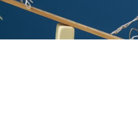
ini.
Join Membership sekarang
untuk mendapatk
Foto: Freepik.
dalah salah satu aspek kunci untuk menciptakan gener
kang. Menyangkut hal ini, pemerintah sedang menyia