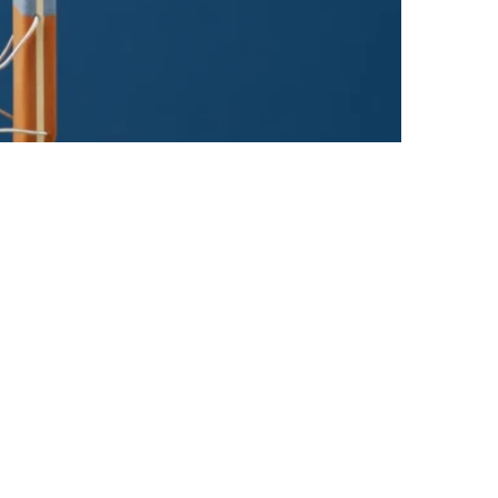
an akses tanpa batas ke semua konten.
asi masa depan yang lebih baik, dengan
pkan program SMA Unggulan Garuda (SUG)