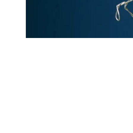
Anda memiliki
1
sisa konten gratis bulan 
Akses pendidikan yang merata dan adil a
tidak meninggalkan seorang pun di bela