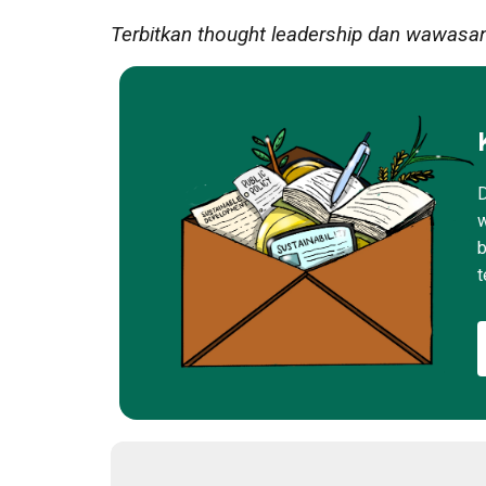
Terbitkan thought leadership dan wawasa
D
w
b
t