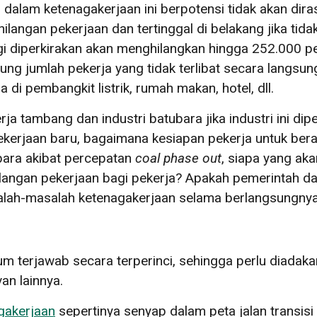
i dalam ketenagakerjaan ini berpotensi tidak akan dir
langan pekerjaan dan tertinggal di belakang jika tida
gi diperkirakan akan menghilangkan hingga 252.000 pek
ung jumlah pekerja yang tidak terlibat secara langsun
 di pembangkit listrik, rumah makan, hotel, dll.
erja tambang dan industri batubara jika industri ini 
kerjaan baru, bagaimana kesiapan pekerja untuk beral
bara akibat percepatan
coal phase out
, siapa yang a
ngan pekerjaan bagi pekerja? Apakah pemerintah dal
alah-masalah ketenagakerjaan selama berlangsungnya 
m terjawab secara terperinci, sehingga perlu diadakan
an lainnya.
gakerjaan
sepertinya senyap dalam peta jalan transisi