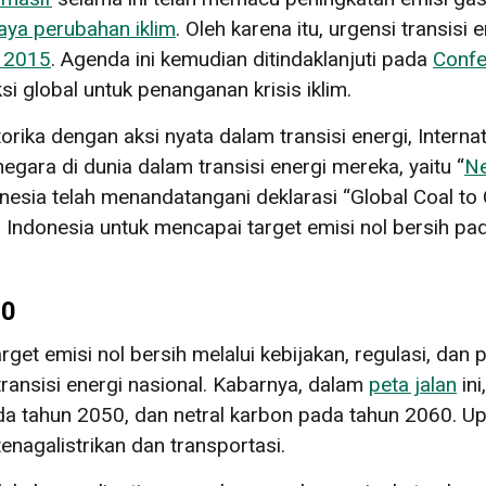
ya perubahan iklim
. Oleh karena itu, urgensi transisi
s 2015
. Agenda ini kemudian ditindaklanjuti pada
Confe
i global untuk penanganan krisis iklim.
rika dengan aksi nyata dalam transisi energi, Intern
gara di dunia dalam transisi energi mereka, yaitu “
Ne
nesia telah menandatangani deklarasi “Global Coal to 
donesia untuk mencapai target emisi nol bersih pad
20
t emisi nol bersih melalui kebijakan, regulasi, dan 
 transisi energi nasional. Kabarnya, dalam
peta jalan
in
tahun 2050, dan netral karbon pada tahun 2060. Upa
etenagalistrikan dan transportasi.