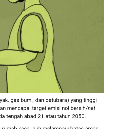
ak, gas bumi, dan batubara) yang tinggi
an mencapai target emisi nol bersih/
net
ada tengah abad 21 atau tahun 2050.
s rumah kaca jauh melampaui batas aman,