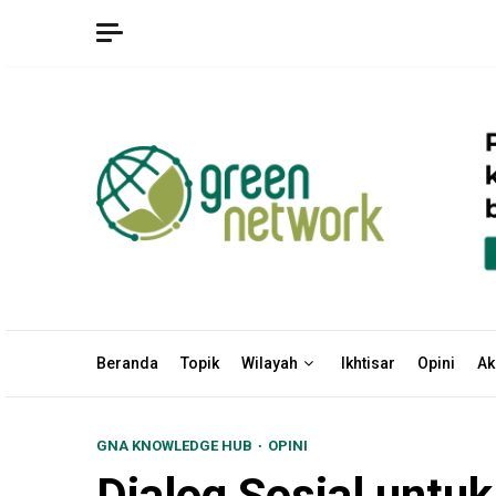
Skip
to
content
Beranda
Topik
Wilayah
Ikhtisar
Opini
Ak
GNA KNOWLEDGE HUB
OPINI
Dialog Sosial untuk