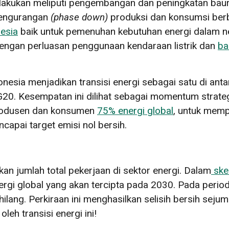
 dilakukan meliputi pengembangan dan peningkatan b
engurangan
(phase down)
produksi dan konsumsi berba
esia
baik untuk pemenuhan kebutuhan energi dalam ne
 dengan perluasan penggunaan kendaraan listrik dan
ba
nesia menjadikan transisi energi sebagai satu di anta
G20. Kesempatan ini dilihat sebagai momentum strat
rodusen dan konsumen
75% energi global
, untuk memp
capai target emisi nol bersih.
kan jumlah total pekerjaan di sektor energi. Dalam
ske
rgi global yang akan tercipta pada 2030. Pada perio
 hilang. Perkiraan ini menghasilkan selisih bersih seju
leh transisi energi ini!