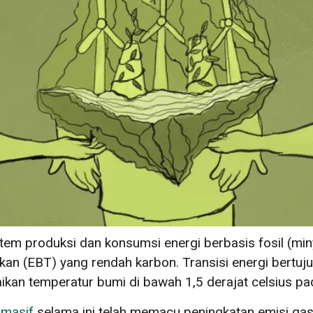
em produksi dan konsumsi energi berbasis fosil (miny
kan (EBT) yang rendah karbon. Transisi energi bertuju
kan temperatur bumi di bawah 1,5 derajat celsius p
 masif
selama ini telah memacu peningkatan emisi ga