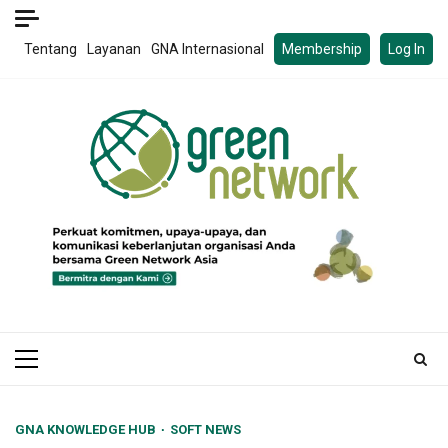
Skip
to
Tentang
Layanan
GNA Internasional
Membership
Log In
content
Primary
Menu
GNA KNOWLEDGE HUB
SOFT NEWS