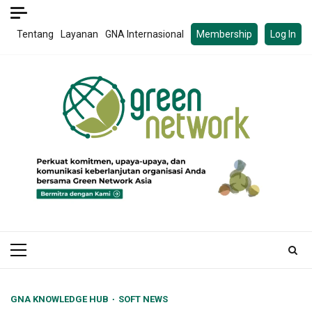
Skip
to
Tentang
Layanan
GNA Internasional
Membership
Log In
content
Primary
Menu
GNA KNOWLEDGE HUB
SOFT NEWS