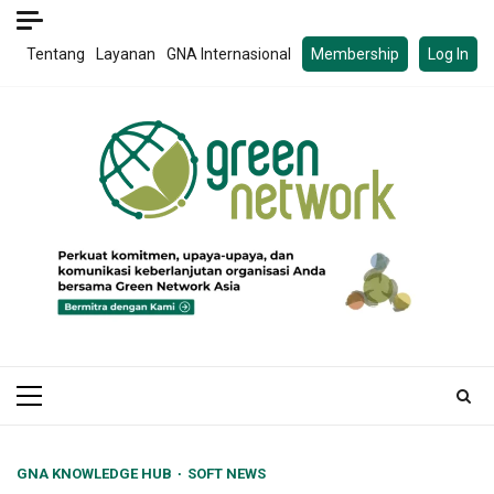
Skip
to
Tentang
Layanan
GNA Internasional
Membership
Log In
content
Primary
Menu
GNA KNOWLEDGE HUB
SOFT NEWS