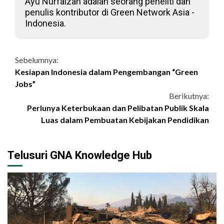
Ayu Nurfaizah adalah seorang peneliti dan
penulis kontributor di Green Network Asia -
Indonesia.
Continue
Sebelumnya:
Kesiapan Indonesia dalam Pengembangan “Green
Reading
Jobs”
Berikutnya:
Perlunya Keterbukaan dan Pelibatan Publik Skala
Luas dalam Pembuatan Kebijakan Pendidikan
Telusuri GNA Knowledge Hub