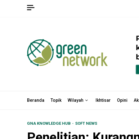
Skip
to
content
Beranda
Topik
Wilayah
Ikhtisar
Opini
Ak
GNA KNOWLEDGE HUB
SOFT NEWS
Penelitian: Kuran