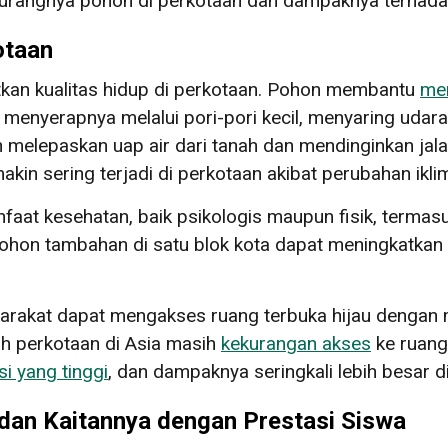
urangnya pohon di perkotaan dan dampaknya terhadap
otaan
kan kualitas hidup di perkotaan. Pohon membantu
men
nyerapnya melalui pori-pori kecil, menyaring udara
melepaskan uap air dari tanah dan mendinginkan jal
kin sering terjadi di perkotaan akibat perubahan ikli
faat kesehatan, baik psikologis maupun fisik, terma
on tambahan di satu blok kota dapat meningkatkan
rakat dapat mengakses ruang terbuka hijau dengan m
ah perkotaan di Asia masih
kekurangan akses
ke ruang
i yang tinggi
, dan dampaknya seringkali lebih besar 
dan Kaitannya dengan Prestasi Siswa