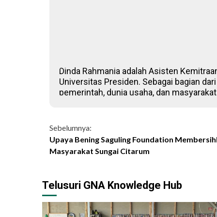
Dinda Rahmania adalah Asisten Kemitraan 
Universitas Presiden. Sebagai bagian dar
pemerintah, dunia usaha, dan masyarakat s
Continue
Sebelumnya:
Upaya Bening Saguling Foundation Members
Reading
Masyarakat Sungai Citarum
Telusuri GNA Knowledge Hub