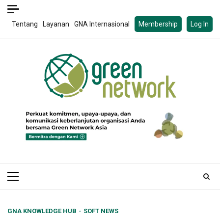
Skip
to
Tentang
Layanan
GNA Internasional
Membership
Log In
content
Primary
Menu
GNA KNOWLEDGE HUB
SOFT NEWS