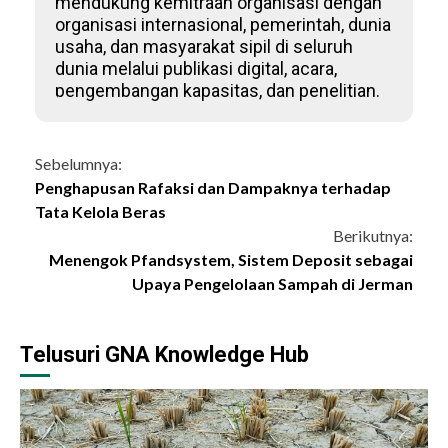
mendukung kemitraan organisasi dengan
organisasi internasional, pemerintah, dunia
usaha, dan masyarakat sipil di seluruh
dunia melalui publikasi digital, acara,
pengembangan kapasitas, dan penelitian.
Continue
Sebelumnya:
Penghapusan Rafaksi dan Dampaknya terhadap
Reading
Tata Kelola Beras
Berikutnya:
Menengok Pfandsystem, Sistem Deposit sebagai
Upaya Pengelolaan Sampah di Jerman
Telusuri GNA Knowledge Hub