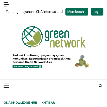
Skip
to
Tentang
Layanan
GNA Internasional
Membership
Log In
content
Primary
Menu
GNA KNOWLEDGE HUB
IKHTISAR