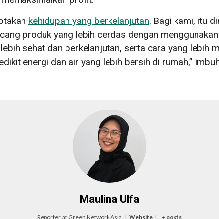
iptakan
kehidupan yang berkelanjutan
. Bagi kami, itu
ang produk yang lebih cerdas dengan menggunakan b
ebih sehat dan berkelanjutan, serta cara yang lebih 
kit energi dan air yang lebih bersih di rumah,” imbuh
Maulina Ulfa
Reporter
at
Green Network Asia
|
Website
|
+ posts