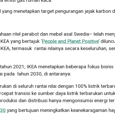
 emisi gas rumah kaca.
l yang menetapkan target pengurangan jejak karbon da
haan ritel perabot dan mebel asal Swedia– telah men
IKEA yang bertajuk ‘
People and Planet Positive
’ dilunc
IKEA, termasuk rantai nilainya secara keseluruhan, 
ahun 2021, IKEA menetapkan beberapa fokus bisnis da
ai pada tahun 2030, di antaranya:
kan di seluruh rantai nilai dengan 100% listrik terba
epat transisi ke sumber daya listrik terbarukan unt
oduksi dan distribusi hanya mengonsumsi energi ter
030
yang bertujuan meningkatkan keanekaragaman hay