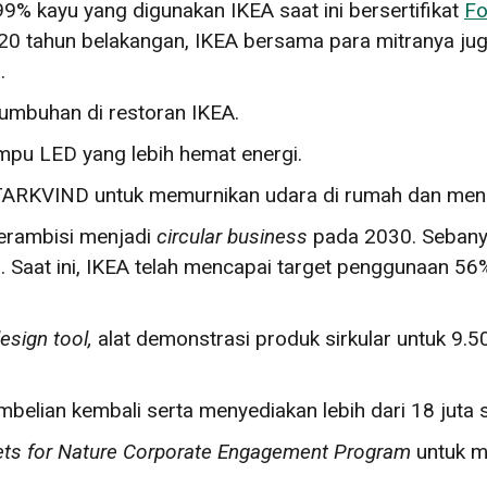
99% kayu yang digunakan IKEA saat ini bersertifikat
Fo
0 tahun belakangan, IKEA bersama para mitranya jug
.
tumbuhan di restoran IKEA.
pu LED yang lebih hemat energi.
TARKVIND untuk memurnikan udara di rumah dan meng
erambisi menjadi
circular business
pada 2030. Sebany
g. Saat ini, IKEA telah mencapai target penggunaan 5
design tool
,
alat demonstrasi produk sirkular untuk 9.5
belian kembali serta menyediakan lebih dari 18 juta
ets for Nature Corporate Engagement Program
untuk 