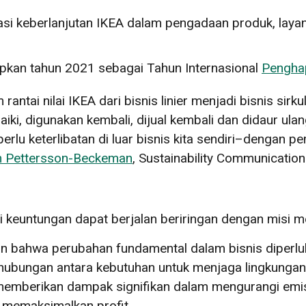
si keberlanjutan IKEA dalam pengadaan produk, laya
kan tahun 2021 sebagai Tahun Internasional
Pengha
antai nilai IKEA dari bisnis linier menjadi bisnis sirk
aiki, digunakan kembali, dijual kembali dan didaur ula
erlu keterlibatan di luar bisnis kita sendiri–dengan 
in Pettersson-Beckeman
, Sustainability Communicatio
keuntungan dapat berjalan beriringan dengan misi m
n bahwa perubahan fundamental dalam bisnis diperlu
bungan antara kebutuhan untuk menjaga lingkungan da
emberikan dampak signifikan dalam mengurangi emis
k memaksimalkan profit.