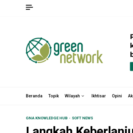
Skip
to
content
Beranda
Topik
Wilayah
Ikhtisar
Opini
Ak
GNA KNOWLEDGE HUB
SOFT NEWS
Langkah Keberlanj