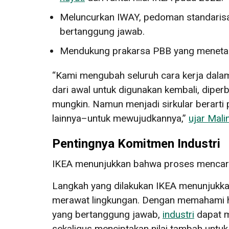
Meluncurkan IWAY, pedoman standarisa
bertanggung jawab.
Mendukung prakarsa PBB yang menetap
“Kami mengubah seluruh cara kerja dalam r
dari awal untuk digunakan kembali, diperb
mungkin. Namun menjadi sirkular berarti p
lainnya–untuk mewujudkannya,”
ujar Mal
Pentingnya Komitmen Industri
IKEA menunjukkan bahwa proses mencari 
Langkah yang dilakukan IKEA menunjukka
merawat lingkungan. Dengan memahami hu
yang bertanggung jawab,
industri
dapat m
sekaligus menciptakan nilai tambah untu