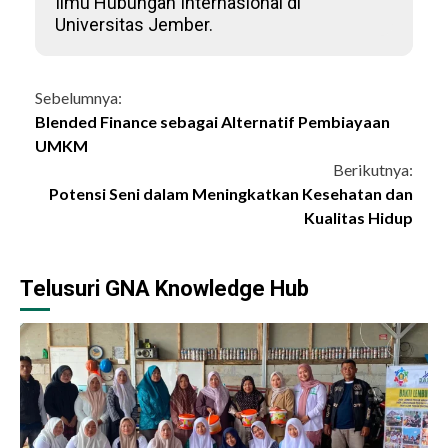
Ilmu Hubungan Internasional di
Universitas Jember.
Continue
Sebelumnya:
Blended Finance sebagai Alternatif Pembiayaan
Reading
UMKM
Berikutnya:
Potensi Seni dalam Meningkatkan Kesehatan dan
Kualitas Hidup
Telusuri GNA Knowledge Hub